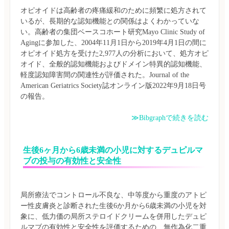
オピオイドは高齢者の疼痛緩和のために頻繁に処方されて
いるが、長期的な認知機能との関係はよくわかっていな
い。高齢者の集団ベースコホート研究Mayo Clinic Study of 
Agingに参加した、2004年11月1日から2019年4月1日の間に
オピオイド処方を受けた2,977人の分析において、処方オピ
オイド、全般的認知機能およびドメイン特異的認知機能、
軽度認知障害間の関連性が評価された。Journal of the 
American Geriatrics Society誌オンライン版2022年9月18日号
≫Bibgraphで続きを読む
生後6ヶ月から6歳未満の小児に対するデュピルマ
ブの投与の有効性と安全性
局所療法でコントロール不良な、中等度から重度のアトピ
ー性皮膚炎と診断された生後6か月から6歳未満の小児を対
象に、低力価の局所ステロイドクリームを併用したデュピ
ルマブの有効性と安全性を評価するための、無作為化二重