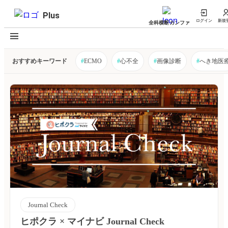
Plus
ログイン
新規
全科横断カンファ
おすすめキーワード
#
ECMO
#
心不全
#
画像診断
#
へき地医
Journal Check
ヒポクラ × マイナビ Journal Check