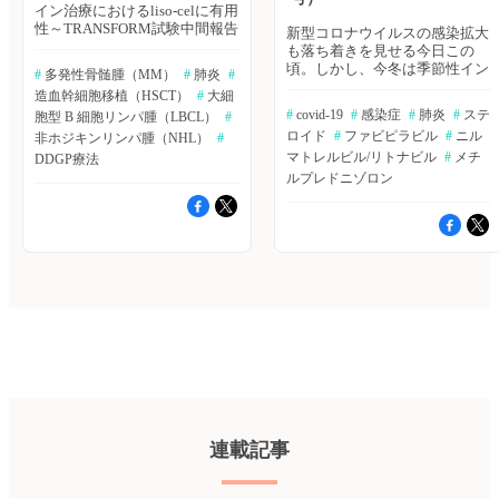
イン治療におけるliso-celに有用
性～TRANSFORM試験中間報告
新型コロナウイルスの感染拡大
現在、再発難治性大細胞型B細
も落ち着きを見せる今日この
胞リンパ腫（LBCL）のサード
頃。しかし、今冬は季節性イン
#
 多発性骨髄腫（MM）
#
 肺炎
#
ライン治療に用いられるCAR-T
フルエンザとの同時流行が生じ
造血幹細胞移植（HSCT）
#
 大細
細胞療法Lisocabtagene
る可能性も示唆されている。今
#
 covid-19
#
 感染症
#
 肺炎
#
 ステ
maraleucel（liso-cel）につい
胞型 B 細胞リンパ腫（LBCL）
#
回のBIBGRAPH SEARCHでは、
て、セカンドラインにおける標
ロイド
#
 ファビピラビル
#
 ニル
非ホジキンリンパ腫（NHL）
#
新型コロナウイルスの治療に関
準療法と比較したliso-celの第III
する最新論文をご紹介。「日本
マトレルビル/リトナビル
#
 メチ
DDGP療法
相試験であるTRANSFORM試験
におけるメチルプレドニゾロン
ルプレドニゾロン
の中間分析結果が報告された。
パルス療法の検討」や「ニルマ
Lancet誌2022年6月18日号の報
トレルビル/リトナビル（パキ
告。 ≫Bibgraphで続きを読む
ロビット）の有用性」などの知
造血幹細胞移植レシピエントに
っておきたい情報をまとめまし
おける急性呼吸器感染症の発生
た。まだまだ、手探り状態の治
率～日本のリアルワールドデー
療が続く状況ですので、ぜひ参
タ 日本の造血幹細胞移植レシ
考にしてください。（エクスメ
ピエントにおける急性呼吸器感
ディオ 鷹野 敦夫）
染症の発生率および経済的負担
『BIBGRAPH SEARCH』では、
について、JMDCのデータを用
エクスメディオが提供する文献
いた評価が行われた。Journal of
検索サービス「Bibgraph」よ
Medical Economics誌オンライ
り、注目キーワードで検索され
ン版2022年6月15日号の報告。
た最新論文をまとめてご紹介し
≫Bibgraphで続きを読む 進行期
ています。 日本における重症
ENKLに対するDDGPレジメン
COVID-19肺炎に対するメチル
連載記事
の有効性・安全性～ランダム化
プレドニゾロンパルス療法
比較試験 新規の進行期
Okano H, et al. Acute Med Surg.
（III/IV）節外性 NK/T細胞リン
2022; 9: e782. ≫Bibgraphを読