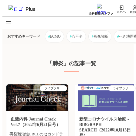
Plus
ログイン
新規
全科横断カンファ
おすすめキーワード
#
ECMO
#
心不全
#
画像診断
#
へき地医
「肺炎」の記事一覧
ライブラリー
ライブラリー
血液内科 Journal Check
新型コロナウイルス治療～
Vol.7（2022年6月21日号）
BIBGRAPH
SEARCH（2022年10月13日
再発難治性LBCLのセカンドラ
号）