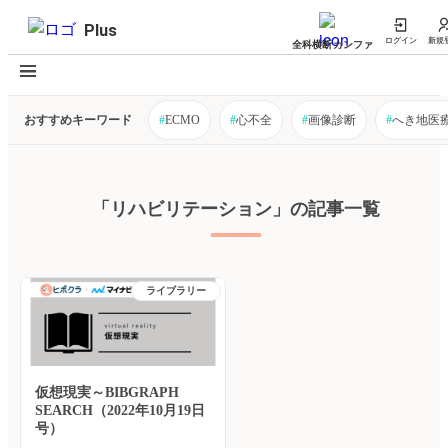
Plus
ログイン
新規
全科横断カンファ
おすすめキーワード
#
ECMO
#
心不全
#
画像診断
#
へき地医
「リハビリテーション」の記事一覧
ライブラリー
仮想現実～BIBGRAPH
SEARCH（2022年10月19日
号）