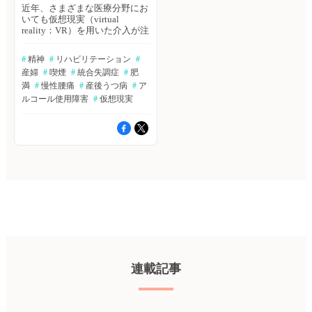
近年、さまざまな医療分野にお
いても仮想現実（virtual
reality：VR）を用いた介入が注
目されており、エビデンスも増
加している。そのような中、
#
 精神
#
 リハビリテーション
#
2022年10月10日には大塚製薬
産婦
#
 喫煙
#
 統合失調症
#
 肥
が統合失調症向けVR支援プロ
グラムを提供することを発表し
満
#
 慢性腰痛
#
 産後うつ病
#
 ア
た。今回紹介する論文では、統
ルコール使用障害
#
 仮想現実
合失調症、緩和ケア、慢性腰
痛、妊婦のストレスに対する
VR介入効果や肥満や喫煙、ア
ルコールなどに対するVRのシ
ステマティックレビューの結果
をご紹介します。（エクスメデ
ィオ 鷹野 敦夫） 『BIBGRAPH
SEARCH』では、エクスメディ
オが提供する文献検索サービス
「Bibgraph」より、注目キーワ
ードで検索された最新論文をま
とめてご紹介しています。 統
合失調症患者にVRを用いたリ
ハビリテーション介入は受け入
れられるのか Manghisi VM, et
連載記事
al. Games Health J. 2022 Sep 8.
[Online ahead of print]
≫Bibgraphを読む 終末期の緩
和ケアに対するVRの可能性