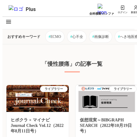
Plus
ログイン
新規
全科横断カンファ
おすすめキーワード
#
ECMO
#
心不全
#
画像診断
#
へき地医
「慢性腰痛」の記事一覧
ライブラリー
ライブラリー
ヒポクラ × マイナビ
仮想現実～BIBGRAPH
Journal Check Vol.12（2022
SEARCH（2022年10月19日
年8月11日号）
号）