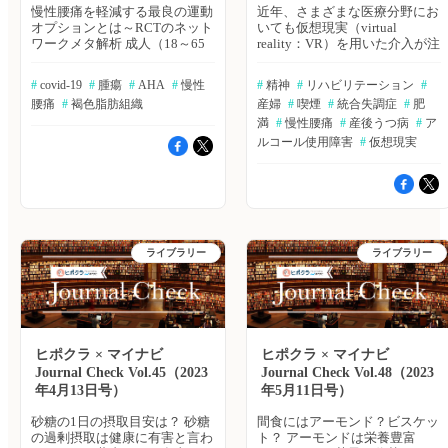
慢性腰痛を軽減する最良の運動
近年、さまざまな医療分野にお
オプションとは～RCTのネット
いても仮想現実（virtual
ワークメタ解析 成人（18～65
reality：VR）を用いた介入が注
歳）の慢性腰痛患者における痛
目されており、エビデンスも増
みと障害を軽減するために最適
加している。そのような中、
#
 covid-19
#
 腫瘍
#
 AHA
#
 慢性
#
 精神
#
 リハビリテーション
#
な運動は何かを検討するため、
2022年10月10日には大塚製薬
腰痛
#
 褐色脂肪組織
産婦
#
 喫煙
#
 統合失調症
#
 肥
2021年7月までに公表された研
が統合失調症向けVR支援プロ
究を6つの電子データベースよ
グラムを提供することを発表し
満
#
 慢性腰痛
#
 産後うつ病
#
 ア
り系統的に検索し、適格条件を
た。今回紹介する論文では、統
ルコール使用障害
#
 仮想現実
満たした118件のRCT（9,710
合失調症、緩和ケア、慢性腰
人）を含むネットワークメタ解
痛、妊婦のストレスに対する
析を実施した。The Journal of
VR介入効果や肥満や喫煙、ア
Orthopaedic and Sports Physical
ルコールなどに対するVRのシ
Therapy誌2022年8月号の報告。
ステマティックレビューの結果
≫Bibgraphで続きを読む AHA
をご紹介します。（エクスメデ
が新たな心血管健康状態の評価
ィオ 鷹野 敦夫） 『BIBGRAPH
ライブラリー
ライブラリー
指標『Life’s Essential 8』を発表
SEARCH』では、エクスメディ
2010年、米国心臓協会
オが提供する文献検索サービス
（AHA）は、疾患治療のみに焦
「Bibgraph」より、注目キーワ
点を当てるのではなく、集団お
ードで検索された最新論文をま
よび個人のライフコースにわた
とめてご紹介しています。 統
る積極的な健康増進と維持を含
合失調症患者にVRを用いたリ
ヒポクラ × マイナビ
ヒポクラ × マイナビ
むパラダイムシフトを促進する
ハビリテーション介入は受け入
Journal Check Vol.45（2023
Journal Check Vol.48（2023
ため、心血管の健康という新し
れられるのか Manghisi VM, et
年4月13日号）
年5月11日号）
い概念を定義した。この度、最
al. Games Health J. 2022 Sep 8.
新のエビデンスを受け定義の更
[Online ahead of print]
砂糖の1日の摂取目安は？ 砂糖
間食にはアーモンド？ビスケッ
新が行われ、新たな指標として
≫Bibgraphを読む 終末期の緩
の過剰摂取は健康に有害と言わ
ト？ アーモンドは栄養豊富
『Life’s Essential 8』が発表され
和ケアに対するVRの可能性