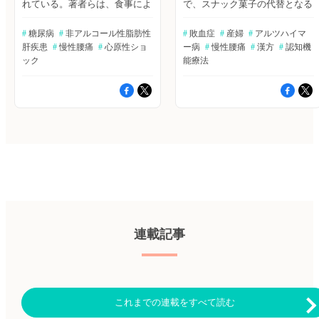
れている。著者らは、食事によ
で、スナック菓子の代替となる
た。Circulation誌2022年8月2日
Guenther M, et al. BMC Palliat
る砂糖摂取が健康転帰に及ぼす
健康的な食品である。これまで
号の報告。 ≫Bibgraphで続きを
Care. 2022; 21: 169. ≫Bibgraph
影響を評価した既存のメタ分析
の研究では、アーモンドの定期
読む 寒冷による抗腫瘍効果を
を読む VRによるスーパーヒー
#
 糖尿病
#
 非アルコール性脂肪性
#
 敗血症
#
 産婦
#
 アルツハイマ
の、アンブレラレビューを行っ
摂取により、体重が増加するこ
確認 グルコースの取り込み
ローの具現化で慢性腰痛患者の
肝疾患
#
 慢性腰痛
#
 心原性ショ
ー病
#
 慢性腰痛
#
 漢方
#
 認知機
た。BMJ誌2023年4月5日号の
となく健康上のメリットが得ら
は、がん細胞の解糖に必須であ
ボディイメージが改善？ Harvie
報告。 ≫ヒポクラ論文検索で
ック
れると報告されているが、ほと
能療法
り、脂肪組織の非ふるえ熱産生
DS, et al. Disabil Rehabil Assist
続きを読む 腰痛治療の最新エ
んどの介入は比較的短期間であ
に関与しているといわれてい
Technol. 2022 Oct 18. [Online
ビデンス 腰痛治療には、薬物
るか、追加の食事アドバイスを
る。寒冷や薬物による褐色脂肪
ahead of print] ≫Bibgraphを読
療法が最もよく行われている。
含むものであった。著者らは、
組織（BAT）の発熱性代謝の活
む ストレス軽減にVRでの緑地
著者らは、非特異的腰痛の成人
肥満ではない習慣的なスナック
性化は、脂肪細胞における血糖
環境露出が有効～妊婦を対象と
に対する全身薬理学的介入の有
消費者136人を、1年間毎日、ア
の取り込みを促進する。しか
した研究 Sun Y, et al. Environ
効性、安全性に関するコクラン
ーモンドまたはビスケットを摂
し、BAT活性化に関連する全体
Res. 2022 Oct 5. [Online ahead of
レビューからのエビデンスを要
取するようランダムに割り当
的な代謝変化が腫瘍増殖に及ぼ
print] ≫Bibgraphを読む 喫煙、
約することを目的に、レビュー
て、その影響を検討した。The
す機能的影響はよくわかってい
栄養、アルコール、身体活動、
の質とエビデンスの確実性を評
American Journal of Clinical
なかった。著者らは、担がんマ
肥満に対するVR介入の有効性
価した。The Cochrane Database
Nutrition誌オンライン版2023年
ウスを寒冷条件に曝し、寒冷の
～システマティックレビュー
of Systematic Reviews誌2023年4
5月6日号の報告。 ≫ヒポクラ
抗腫瘍効果を評価した。Nature
Tatnell P, et al. Int J Environ Res
月4日号の報告。 ≫ヒポクラ論
論文検索で続きを読む 敗血症
誌オンライン版2022年8月3日
Public Health. 2022; 19: 10821.
文検索で続きを読む 糖尿病治
に漢方薬静注！？ 以前の研究
号の報告。 ≫Bibgraphで続きを
≫Bibgraphを読む 参考：大塚
療の最新エビデンス 2型糖尿病
では、Xuebijing（血必浄：紅
読む COVID-19後遺症の有病率
製薬とジョリーグッド、統合失
の薬物治療における利点と有害
花・赤芍・川芎・丹参・当帰を
連載記事
や症状は？ COVID-19感染から
調症向けVR支援プログラム
事象について、MR拮抗薬（フ
配合した漢方薬）注射（XBJ）
回復した患者では、その後もさ
「FACEDUO（フェイスデュ
ィネレノンを含む）とチルゼパ
が、敗血症患者の死亡率を低下
まざまな症状に悩まされている
オ）」を提供開始 知見共有へ
チド（GIP/GLP-1受容体作動
させる可能性が示唆されてい
ケースは少なくない。本研究
アンケート：ご意見箱 ※新規
薬）も加えた13の異なる薬物ク
る。著者らは、敗血症患者の28
は、COVID-19に関連する長期
会員登録はこちら
ラスを対象に検証した。BMJ誌
日死亡率に対するXBJの効果を
症状の特徴、有病率、重症度を
2023年4月6日号の報告。 ≫ヒ
調べるために、多施設共同無作
これまでの連載をすべて読む
分析した初めての報告である。
ポクラ論文検索で続きを読む
為化二重盲検プラセボ対照試験
Lancet誌2022年8月6日号の報