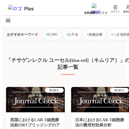
Plus
ログイン
新規
全科横断カンファ
おすすめキーワード
#
ECMO
#
心不全
#
画像診断
#
へき地医
「チサゲンレクル ユーセル[tisa-cel]（キムリア）」
記事一覧
DLBCL
DLBCL
英国におけるCAR-T細胞療
日本におけるCAR-T細胞療
法前のRTブリッジングのア
法の費用対効果分析