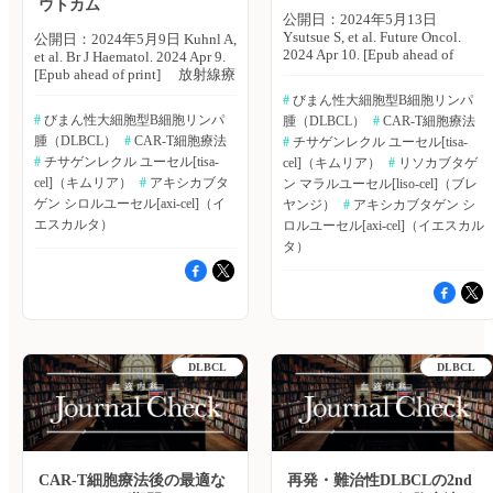
ウトカム
公開日：2024年5月13日
Ysutsue S, et al. Future Oncol.
公開日：2024年5月9日 Kuhnl A,
2024 Apr 10. [Epub ahead of
et al. Br J Haematol. 2024 Apr 9.
print] ギリアド・サイエンシ
[Epub ahead of print] 放射線療
ズ株式会社のSaaya Tsutsue氏ら
法（RT）は、CAR-T細胞療法
#
 びまん性大細胞型B細胞リンパ
は、2つ以上の全身療法を行っ
と潜在的な相乗効果が期待でき
#
 びまん性大細胞型B細胞リンパ
腫（DLBCL）
#
 CAR-T細胞療法
た再発または難治性のびまん性
るが、ロジスティックな課題や
腫（DLBCL）
#
 CAR-T細胞療法
大細胞型B細胞リンパ腫
#
 チサゲンレクル ユーセル[tisa-
標準化されたプロトコルがない
（DLBCL）成人患者の治療に
ことから、ブリッジング療法と
#
 チサゲンレクル ユーセル[tisa-
cel]（キムリア）
#
 リソカブタゲ
対する3つのCAR-T細胞療法に
して普及していない。英国・
cel]（キムリア）
#
 アキシカブタ
ン マラルユーセル[liso-cel]（ブレ
ついて、費用対効果分析を実施
King's College HospitalのA.
ゲン シロルユーセル[axi-cel]（イ
ヤンジ）
#
 アキシカブタゲン シ
し、比較検討を行った。Future
Kuhnl氏らは、英国の12施設に
エスカルタ）
ロルユーセル[axi-cel]（イエスカル
Oncology誌オンライン版2024
おいてアキシカブタゲン シロ
タ）
年4月10日号の報告。 対象製
ルユーセルまたはチサゲンレク
品は、アキシカブタゲン シロ
ル ユーセルによるCAR-T細胞
ルユーセル（axi-cel）、チサゲ
療法が許可されたびまん性大細
ンレクル ユーセル（tisa-
胞型B細胞リンパ腫（DLBCL）
cel）、リソカブタゲン マラル
患者763例を対象とした多施設
ユーセル（liso-cel）の3つの
コホートにおけるRTブリッジ
CAR ~T細胞療法。費用対効果
ングの治療成績を分析した。
DLBCL
DLBCL
分析には、partition survival
British Journal of Haematology誌
mixture cure modelを用いた。分
オンライン版2024年4月9日号
析は、ZUMA-1試験に基づき、
の報告。 主な結果は以下のと
マッチング調整された間接比較
おり。 ・763例中722例はリン
を用いて、JULIET試験および
パ球除去を実施、717例のブリ
TRANSCEND試験にあわせて調
ッジング療法に関するデータが
整を行った。 主な結果は以下
入手可能であった。 ・717例中
CAR-T細胞療法後の最適な
再発・難治性DLBCLの2nd