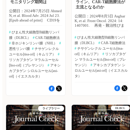
のとおり。 ・axi-celは、tisa-cel
169例（24％）にRTブリッジン
モニタリング期間は
ライン、CAR-T細胞療法が
およびliso-celと比較し、生存年
グが実施された（単一療法：
主流となるのか
数の増加がより大きく、質調整
129例、複合療法：40例）。 ・
公開日：2024年7月25日 Ahmed
生存年（QALY）の増加が認め
169例のうち、進行期が
N, et al. Blood Adv. 2024 Jul 23.
公開日：2024年8月5日 Asghar
られた。 【生存年数】 axi-cel
65.7％、巨大腫瘤性病変が
[Epub ahead of print] CD19を
K, et al. Front Oncol. 2024: 14:
vs. tisa-cel：10.87 vs. 7.75（＋
36.9％、LDH高値が86.5％、国
標的としたCAR-T細胞療法とし
1407001. 再発・難治性びま
3.50） axi-cel vs. liso-cel：11.95
際予後指標（IPI）スコア3以上
て、アキシカブタゲン シロル
ん性大細胞型B細胞リンパ腫
#
 びまん性大細胞型B細胞リンパ
vs. 9.11（＋2.85） 【QALY】
が41.7％、ダブル/トリプリヒッ
ユーセル（axi-cel）、チサゲン
（DLBCL）に対する2ndライン
axi-cel vs. tisa-cel：8.62 vs.
#
 びまん性大細胞型B細胞リンパ
腫（DLBCL）
#
 CAR-T細胞療法
ト率が15.2％に認められた。 ・
レクル ユーセル（tisa-cel）、
治療としてCAR-T細胞療法と標
5.96（＋2.65） axi-cel vs. liso-
RTブリッジングの実施率は、
腫（DLBCL）
#
 CAR-T細胞療法
リソカブタゲン マラルユーセ
#
 非ホジキンリンパ腫（NHL）
#
準治療（SOC）を比較した最近
cel：9.53 vs. 7.29（＋2.24） ・
施設ごとに異なり、11〜32％の
ル（liso-cel）などが承認された
の第III相試験において、これら
#
 チサゲンレクル ユーセル[tisa-
悪性リンパ腫
#
 チサゲンレクル 
これにより、axi-celは、tisa-cel
範囲であり、時間経過とともに
ことにより、B細胞非ホジキン
の結果に一貫性が認められてい
cel]（キムリア）
#
 リソカブタゲ
ユーセル[tisa-cel]（キムリア）
#
およびliso-celと比較し、直接医
増加が見られた。 ・Vein-to-
リンパ腫（NHL）治療は一変
ない。パキスタン・ダウ健康科
ン マラルユーセル[liso-cel]（ブレ
リソカブタゲン マラルユーセル
療費の減少が認められた。
vein timeや注入速度は、ブリッ
し、有効な治療法として確立さ
学大学のKanwal Asghar氏ら
ヤンジ）
#
 アキシカブタゲン シ
[liso-cel]（ブレヤンジ）
#
 アキシ
【直接医療費（米ドル）】 axi-
ジングの違いにより差は認めら
れつつある。その一方で、サイ
は、再発・難治性DLBCLの2nd
cel vs. tisa-cel：280,875.73 vs.
れなかった。 ・RTブリッジン
ロルユーセル[axi-cel]（イエスカル
カブタゲン シロルユーセル[axi-
トカイン放出症候群（CRS）や
ライン治療におけるCAR-T細胞
281,852.02（−976.29） axi-cel
グを行った患者のアウトカムは
免疫細胞関連神経毒性症候群
タ）
cel]（イエスカルタ）
療法の有効性を評価するため、
vs. liso-cel：280,673.52 vs.
良好であり、1年無増悪生存期
（ICANS）などの毒性リスクが
システマティックレビューおよ
280,915.52（−242.00） 著者
間（PFS）は、単一療法で
問題となっている。米FDAは、
びメタ解析を実施した。
らは「医療財政の観点から考え
56％、複合療法で47％であった
リスク評価および緩和戦略の一
Frontiers in Oncology誌2024年7
ると、axi-celは、tisa-celおよび
（全身ブリッジングの1年PFS：
環として、毒性リスクのモニタ
月18日号の報告。 CAR-T細
liso-celと比較し、費用対効果の
43％）。 著者らは「DLBCL
リングのために患者を治療セン
胞療法とSOCの比較を行うた
高い治療選択肢であることが示
患者におけるCAR-T細胞療法前
ターの近隣に4週間滞在するこ
め、ランダム効果メタ解析を用
唆された」としている。 （エ
のRTブリッジングに関する最
とを義務付けている。しかし、
DLBCL
ライブラリー
いて、推定値をプールした。混
クスメディオ 鷹野 敦夫） 原
も大きなコホート研究である本
このような慎重な対策は、治療
合治療の比較では、頻度論的
著論文はこちら Ysutsue S, et al.
研究の結果より、RTブリッジ
費の増加、患者および介護者の
（frequentist）ネットワークメ
Future Oncol. 2024 Apr 10. [Epub
ングが進行期、高リスク患者に
負担増加、患者アクセスや社会
タ解析を用いた。 主な結果は
ahead of
おいても安全かつ効果的に利用
経済的格差などの課題をもたら
以下のとおり。 ・3試験、再