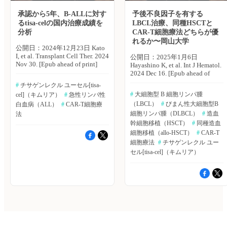
print]▶https://hpcr.jp/app/articl
可能であり、脱落リスクも軽減
す可能性がある。米国・カンザ
発・難治性DLBCL患者865例を
血液内科 Pro（血液内科医限
でき、良好なアウトカムをもた
ス大学のNausheen Ahmed氏ら
メタ解析に含めた。 ・CAR-T
承認から5年、B-ALLに対す
予後不良因子を有する
定）へ ※「血液内科 Pro」は血
らすことが示唆された」として
は、CAR-T細胞療法を行った患
細胞療法は、SOCと比較し、無
るtisa-celの国内治療成績を
LBCL治療、同種HSCTと
液内科医専門のサービスとなっ
いる。 （エクスメディオ 鷹
者におけるCRS、ICANSの発生
イベント生存期間（EFS）、無
分析
CAR-T細胞療法どちらが優
ております。他診療科の先生は
野 敦夫） 原著論文はこちら
や持続期間、非再発死亡率
増悪生存期間（PFS）の有意な
引き続き「知見共有」をご利用
れるか〜岡山大学
Kuhnl A, et al. Br J Haematol.
（NRM）の原因を調査した。
改善を示した。 【EFS】HR：
公開日：2024年12月23日 Kato
ください。新規会員登録はこち
2024 Apr 9. [Epub ahead of
Blood Advances誌オンライン版
0.51、95％CI：0.27〜0.97、I2
I, et al. Transplant Cell Ther. 2024
公開日：2025年1月6日
ら
print]▶https://hpcr.jp/app/article/abstract/pubmed/38594876
2024年7月23日号の報告。
＝92％ 【PFS】HR：0.47、
Nov 30. [Epub ahead of print]
Hayashino K, et al. Int J Hematol.
血液内科 Pro（血液内科医限
2018〜23年に9施設でaxi-cel、
95％CI：0.37〜0.60、I2＝0％
CAR-T細胞療法は、再発・難治
2024 Dec 16. [Epub ahead of
定）へ ※「血液内科 Pro」は血
tisa-cel、liso-celによる治療を行
・CAR-T細胞療法では、全生存
性B細胞性急性リンパ性白血病
print] これまで、予後不良因
液内科医専門のサービスとなっ
った患者475例を対象に、リア
期間（OS）の改善傾向が認め
#
 チサゲンレクル ユーセル[tisa-
（B-ALL）の小児、青年、若年
子を有する再発・難治性大細胞
ております。他診療科の先生は
ルワールドにおけるCAR-T細胞
られたが、両群間で統計学的に
#
 大細胞型 B 細胞リンパ腫
cel]（キムリア）
#
 急性リンパ性
成人患者に対する新たな治療選
型B細胞リンパ腫（LBCL）患
引き続き「知見共有」をご利用
療法実施患者のCRS、ICANSの
有意な差は認められなかった
（LBCL）
#
 びまん性大細胞型B
択肢となった。世界中でCAR-T
白血病（ALL）
#
 CAR-T細胞療
者においてCAR-T細胞療法が同
ください。新規会員登録はこち
発生や持続期間、NRMの原因
（HR：0.76、95％CI：0.56〜
細胞療法のアウトカムに関する
種造血幹細胞移植（allo-
細胞リンパ腫（DLBCL）
#
 造血
法
ら
を調査するため、レトロスペク
1.03、I2＝29％）。 ・混合治療
リアルワールドでの使用経験が
HSCT）よりも有効であるか、
幹細胞移植（HSCT）
#
 同種造血
ティブ研究を実施した。 主な
の比較では、tisa-celと比較し、
蓄積されている。とくに医学的
毒性が低いかについては、直接
結果は以下のとおり。 ・製品
細胞移植（allo-HSCT）
#
 CAR-T
liso-cel（HR：0.37、95％CI：
および民族的背景が異なる患者
比較で検討されていなかった。
間でCRS、ICANSの発生率や持
0.22〜0.61）およびaxi-
細胞療法
#
 チサゲンレクル ユー
におけるCAR-T細胞療法のアウ
岡山大学の林野 健太氏らは、
続期間に違いが認められたが、
cel（HR：0.42、95％CI：
セル[tisa-cel]（キムリア）
トカムを比較することは、非常
予後不良因子を伴う再発・難治
注入後2週間以降で新規に発生
0.29〜0.61）においてEFSに対
に重要である。京都大学の加藤
性LBCL患者に対するCAR-T細
したCRS（0％）、
するベネフィットが示唆され
格氏らは、日本において承認か
胞療法チサゲンレクルユーセル
ICANS（0.7％）は極めて稀で
た。 著者らは「再発・難治
ら5年以上経過したチサゲンレ
（tisa-cel）とallo-HSCTの有効
あった。 ・2週間後にCRSの新
性DLBCLの2ndラインにおける
クル ユーセル（tisa-cel）の国
性を調査し、比較を行った。
規発生は認められず、ICANSの
CAR-T細胞療法は、SOCと比較
内リアルワールドにおける使用
International Journal of
新規発生は、3週間後に1例のみ
し、奏効率が高く、病勢進行を
経験を調査し、その結果を報告
Hematology誌オンライン版
で認められた。 ・NRMは、フ
遅らせるうえで効果的な治療法
した。Transplantation and
2024年12月16日号の報告。
ォローアップ初期にICANS（28
であると考えられる」としてい
Cellular Therapy誌オンライン版
対象は、2003年1月〜2023年5
日目までで1.1％）、その後3ヵ
る。 （エクスメディオ 鷹野
2024年11月29日号の報告。