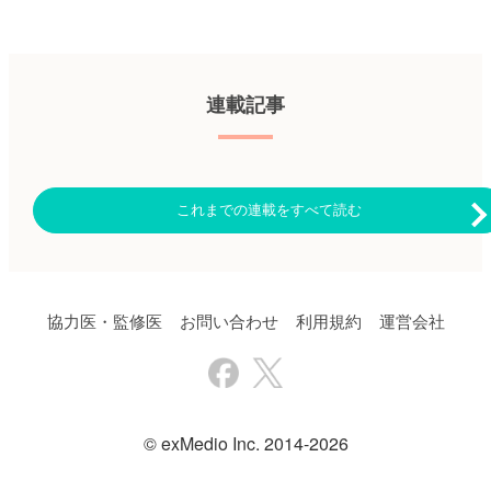
月に岡山大学病院でall-HSCTま
月間で感染症（1.2％）により
敦夫） 原著論文はこちら
全国規模の日本CAR-Tコンソー
たはtisa-celによる治療を行った
発生していた。 著者らは
Asghar K, et al. Front Oncol.
シアム（JCTC）は、tisa-cel市
18歳以上の再発・難治性LBCL
「本研究結果は、CAR-T細胞療
2024: 14:
販後にCAR-T細胞療法を行った
患者67例（allo-HSCT群：24
法のモニタリングを最適化する
1407001.▶https://hpcr.jp/app/art
小児、青年、若年成人患者を対
例、tisa-cel群：43例）。予後不
上で重要であり、今後は患者の
血液内科 Pro（血液内科医限
象に、多施設レトロスペクティ
良因子の定義は、PS2以上、複
身体的および経済的制約を軽減
定）へ ※「血液内科 Pro」は血
連載記事
ブ研究を実施した。解析対象
数の節外病変、化学療法抵抗
するための仕組みが求められる
液内科医専門のサービスとなっ
は、tisa-cel市販後に白血球アフ
性、血清LDH上昇とした。 主
であろう」としている。 （エ
ております。他診療科の先生は
ェレーシスサンプルをノバルテ
な結果は以下のとおり。 ・全
クスメディオ 鷹野 敦夫） 原
引き続き「知見共有」をご利用
ィスに輸送した再発・難治性B-
体として、allo-HSCT群は、
著論文はこちら Ahmed N, et al.
ください。新規会員登録はこち
ALL患者42例。本報告では、ベ
tisa-cel群と比較し、無増悪生存
Blood Adv. 2024 Jul 23. [Epub
ら
ースラインパラメータと臨床ア
期間（PFS）が不良であり、非
ahead of
ウトカムとの関連を評価した。
これまでの連載をすべて読む
再発死亡率が高かった。再発/
print]▶https://hpcr.jp/app/article/abstract/pubmed/39042880
奏効、毒性、生存の解析には、
病勢進行の割合は、同程度であ
血液内科 Pro（血液内科医限
CAR-T輸注を行ったすべての患
った。 ・化学療法治療抵抗性
定）へ ※「血液内科 Pro」は血
者を含めた。 主な結果は以下
患者または高LDH患者では、
液内科医専門のサービスとなっ
のとおり。 ・最良総合効果率
tisa-cel群は、allo-HSCT群より
ております。他診療科の先生は
は93％。 ・CAR-T輸注後の1年
もPFSが良好であった。一方、
引き続き「知見共有」をご利用
全生存割合（OS）は82％、無
PS2以上または複数の節外病変
協力医・監修医
お問い合わせ
利用規約
運営会社
ください。新規会員登録はこち
イベント生存割合（PFS）は
を有する患者では、PFSは同等
ら
56％。 ・tisa-cel輸注前、低腫
であった。 【化学療法治療抵
瘍量（骨髄中のリンパ芽球が
抗性】tisa-cel群：PFS 3.2ヵ月、
5％未満）であった患者は27例
allo-HSCT群：PFS 2.0ヵ月（p＝
（64％）。 ・低腫瘍量は、良
0.092） 【高LDH】tisa-cel群：
好な臨床アウトカムとの関連が
PFS 4.0ヵ月、allo-HSCT群：
認められた。 ・1年無イベント
© exMedio Inc. 2014-2026
PFS 2.0ヵ月（p＝0.018） 【PS2
生存割合（EFS）は、低腫瘍量
以上】tisa-cel群：PFS 1.6ヵ月、
では80％であり、高腫瘍量（骨
allo-HSCT群：PFS 1.9ヵ月（p＝
髄中のリンパ芽球が5％以上）