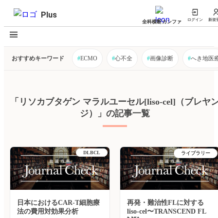
Plus
ログイン
新規
全科横断カンファ
おすすめキーワード
#
ECMO
#
心不全
#
画像診断
#
へき地医
「リソカブタゲン マラルユーセル[liso-cel]（ブレヤ
ジ）」の記事一覧
DLBCL
ライブラリー
日本におけるCAR-T細胞療
再発・難治性FLに対する
法の費用対効果分析
liso-cel〜TRANSCEND FL