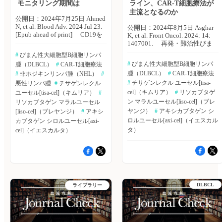
のとおり。 ・axi-celは、tisa-cel
的とし、4-1BB共刺激ドメイン
モニタリング期間は
ライン、CAR-T細胞療法が
およびliso-celと比較し、生存年
を有するCAR-T細胞療法薬リソ
主流となるのか
数の増加がより大きく、質調整
カブタゲン マラルユーセル
公開日：2024年7月25日 Ahmed
生存年（QALY）の増加が認め
（liso-cel）を評価した第II相試
N, et al. Blood Adv. 2024 Jul 23.
公開日：2024年8月5日 Asghar
られた。 【生存年数】 axi-cel
験であるTRANSCEND FL試験
[Epub ahead of print] CD19を
K, et al. Front Oncol. 2024: 14:
vs. tisa-cel：10.87 vs. 7.75（＋
の結果を報告した。Nature
標的としたCAR-T細胞療法とし
1407001. 再発・難治性びま
3.50） axi-cel vs. liso-cel：11.95
Medicine誌オンライン版2024年
て、アキシカブタゲン シロル
ん性大細胞型B細胞リンパ腫
#
 びまん性大細胞型B細胞リンパ
vs. 9.11（＋2.85） 【QALY】
6月3日号の報告。 第II相
ユーセル（axi-cel）、チサゲン
（DLBCL）に対する2ndライン
axi-cel vs. tisa-cel：8.62 vs.
#
 びまん性大細胞型B細胞リンパ
腫（DLBCL）
#
 CAR-T細胞療法
TRANSCEND FL試験では、FL
レクル ユーセル（tisa-cel）、
治療としてCAR-T細胞療法と標
5.96（＋2.65） axi-cel vs. liso-
診断後6ヵ月以内に抗CD20抗体
腫（DLBCL）
#
 CAR-T細胞療法
リソカブタゲン マラルユーセ
#
 非ホジキンリンパ腫（NHL）
#
準治療（SOC）を比較した最近
cel：9.53 vs. 7.29（＋2.24） ・
とアルキル化剤による治療を行
ル（liso-cel）などが承認された
の第III相試験において、これら
#
 チサゲンレクル ユーセル[tisa-
悪性リンパ腫
#
 チサゲンレクル 
これにより、axi-celは、tisa-cel
った後、診断から24ヵ月以内の
ことにより、B細胞非ホジキン
の結果に一貫性が認められてい
cel]（キムリア）
#
 リソカブタゲ
ユーセル[tisa-cel]（キムリア）
#
およびliso-celと比較し、直接医
病勢進行が見られた2ライン以
リンパ腫（NHL）治療は一変
ない。パキスタン・ダウ健康科
ン マラルユーセル[liso-cel]（ブレ
リソカブタゲン マラルユーセル
療費の減少が認められた。
上の患者および/または
し、有効な治療法として確立さ
学大学のKanwal Asghar氏ら
ヤンジ）
#
 アキシカブタゲン シ
【直接医療費（米ドル）】 axi-
[liso-cel]（ブレヤンジ）
#
 アキシ
mGELF（modified Groupe
れつつある。その一方で、サイ
は、再発・難治性DLBCLの2nd
cel vs. tisa-cel：280,875.73 vs.
d'Etude des Lymphomes
ロルユーセル[axi-cel]（イエスカル
カブタゲン シロルユーセル[axi-
トカイン放出症候群（CRS）や
ライン治療におけるCAR-T細胞
281,852.02（−976.29） axi-cel
Folliculaires）基準を満たした
免疫細胞関連神経毒性症候群
タ）
cel]（イエスカルタ）
療法の有効性を評価するため、
vs. liso-cel：280,673.52 vs.
患者を対象に、liso-celの評価を
（ICANS）などの毒性リスクが
システマティックレビューおよ
280,915.52（−242.00） 著者
行った。主要エンドポイント
問題となっている。米FDAは、
びメタ解析を実施した。
らは「医療財政の観点から考え
は、独立審査委員会が評価した
リスク評価および緩和戦略の一
Frontiers in Oncology誌2024年7
ると、axi-celは、tisa-celおよび
全奏効率（ORR）、主な副次的
環として、毒性リスクのモニタ
月18日号の報告。 CAR-T細
liso-celと比較し、費用対効果の
エンドポイントは、完全奏効
リングのために患者を治療セン
胞療法とSOCの比較を行うた
高い治療選択肢であることが示
（CR）率などであった。 主な
ターの近隣に4週間滞在するこ
め、ランダム効果メタ解析を用
唆された」としている。 （エ
結果は以下のとおり。 ・デー
とを義務付けている。しかし、
DLBCL
ライブラリー
いて、推定値をプールした。混
クスメディオ 鷹野 敦夫） 原
タカットオフ時点で、liso-celが
このような慎重な対策は、治療
合治療の比較では、頻度論的
著論文はこちら Ysutsue S, et al.
投与された患者は130例（フォ
費の増加、患者および介護者の
（frequentist）ネットワークメ
Future Oncol. 2024 Apr 10. [Epub
ローアップ期間中央値：18.9ヵ
負担増加、患者アクセスや社会
タ解析を用いた。 主な結果は
ahead of
月）。 ・ORRおよびCRは達成
経済的格差などの課題をもたら
以下のとおり。 ・3試験、再