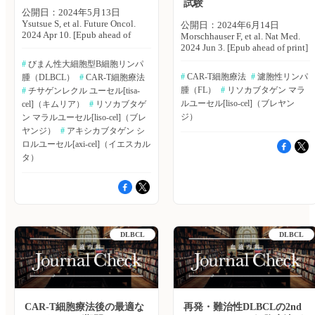
試験
公開日：2024年5月13日
Ysutsue S, et al. Future Oncol.
公開日：2024年6月14日
2024 Apr 10. [Epub ahead of
Morschhauser F, et al. Nat Med.
print] ギリアド・サイエンシ
2024 Jun 3. [Epub ahead of print]
ズ株式会社のSaaya Tsutsue氏ら
再発・難治性の濾胞性リンパ
#
 びまん性大細胞型B細胞リンパ
は、2つ以上の全身療法を行っ
腫（FL）患者や第1選択の免疫
#
 CAR-T細胞療法
#
 濾胞性リンパ
腫（DLBCL）
#
 CAR-T細胞療法
た再発または難治性のびまん性
化学療法から24ヵ月以内に疾患
腫（FL）
#
 リソカブタゲン マラ
大細胞型B細胞リンパ腫
#
 チサゲンレクル ユーセル[tisa-
が進行する、抗CD20抗体とア
（DLBCL）成人患者の治療に
ルキル化剤の両方に難治性（ダ
ルユーセル[liso-cel]（ブレヤン
cel]（キムリア）
#
 リソカブタゲ
対する3つのCAR-T細胞療法に
ブルリフラクトリー）を示すな
ジ）
ン マラルユーセル[liso-cel]（ブレ
ついて、費用対効果分析を実施
どの高リスクの疾患特性を有す
ヤンジ）
#
 アキシカブタゲン シ
し、比較検討を行った。Future
る患者に対する標準治療は確立
ロルユーセル[axi-cel]（イエスカル
Oncology誌オンライン版2024
されておらず、アウトカム不良
タ）
年4月10日号の報告。 対象製
であるため、アンメットニーズ
品は、アキシカブタゲン シロ
が存在する。キメラ抗原受容体
ルユーセル（axi-cel）、チサゲ
T細胞療法（CAR-T細胞療法）
ンレクル ユーセル（tisa-
は、2ライン以上の全身療法後
cel）、リソカブタゲン マラル
の再発・難治性FLの選択肢の1
ユーセル（liso-cel）の3つの
つとして期待されるが、FLの疾
CAR ~T細胞療法。費用対効果
患経過におけるCAR-T細胞療法
DLBCL
DLBCL
分析には、partition survival
の最適なタイミングについての
mixture cure modelを用いた。分
コンセンサスはなく、高リスク
析は、ZUMA-1試験に基づき、
特性を有する患者の第2選択治
マッチング調整された間接比較
療としてのデータもない。 フ
を用いて、JULIET試験および
ランス・リール大学のFranck
TRANSCEND試験にあわせて調
Morschhauser氏らは、再発・難
整を行った。 主な結果は以下
治性FL患者に対するCD19を標
CAR-T細胞療法後の最適な
再発・難治性DLBCLの2nd