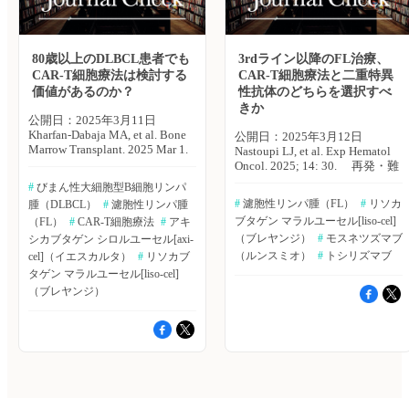
発・難治性LBCL患者354例
ら
月間で感染症（1.2％）により
敦夫） 原著論文はこちら
してアキシカブタゲン シロル
（axi-cel：71％、liso-cel：
発生していた。 著者らは
Asghar K, et al. Front Oncol.
ユーセル（axi-cel）は、完全奏
29％）。治療ラインの内訳は、
「本研究結果は、CAR-T細胞療
2024: 14:
効（CR）率79％、奏効期間中
CAR-T細胞療法を第2選択で実
法のモニタリングを最適化する
1407001.▶https://hpcr.jp/app/art
央値3年以上を達成しており、
80歳以上のDLBCL患者でも
施した患者（早期治療群）80例
3rdライン以降のFL治療、
上で重要であり、今後は患者の
血液内科 Pro（血液内科医限
その有効性が報告されている。
（23％）、第3選択以降で実施
CAR-T細胞療法は検討する
CAR-T細胞療法と二重特異
身体的および経済的制約を軽減
定）へ ※「血液内科 Pro」は血
・同様に、TRANSCEND FL試
した患者（後期治療群）274例
価値があるのか？
性抗体のどちらを選択すべ
するための仕組みが求められる
液内科医専門のサービスとなっ
験において、リソカブタゲン
（77％）。 主な結果は以下の
であろう」としている。 （エ
きか
ております。他診療科の先生は
マラルユーセル（liso-cel）は、
とおり。 ・1年全生存率（OS）
公開日：2025年3月11日
クスメディオ 鷹野 敦夫） 原
引き続き「知見共有」をご利用
CR率94％と報告されており、
は、早期治療群の方が良好であ
Kharfan-Dabaja MA, et al. Bone
著論文はこちら Ahmed N, et al.
公開日：2025年3月12日
ください。新規会員登録はこち
複数の治療歴を有する（heavily
った（82％［95％CI：72〜
Marrow Transplant. 2025 Mar 1.
Blood Adv. 2024 Jul 23. [Epub
Nastoupi LJ, et al. Exp Hematol
ら
pretreated）患者における良好な
93］ vs.71％［95％CI：66〜
[Epub ahead of print] CAR-T細
ahead of
Oncol. 2025; 14: 30. 再発・難
アウトカムが示されている。
77］、p＝0.048）。 ・多変量
胞療法の臨床試験では、高齢者
print]▶https://hpcr.jp/app/article/abstract/pubmed/39042880
治性濾胞性リンパ腫（FL）の治
・二重特異性抗体
#
 びまん性大細胞型B細胞リンパ
Cox回帰モデルおよび傾向スコ
の悪性リンパ腫患者に対する検
血液内科 Pro（血液内科医限
療環境は、抗CD19 CAR-T細胞
mosunetuzumabは、GO29781試
#
 濾胞性リンパ腫（FL）
#
 リソカ
腫（DLBCL）
#
 濾胞性リンパ腫
アマッチングでは、生存率に対
討は、十分に行われていない。
定）へ ※「血液内科 Pro」は血
療法であるリソカブタゲン マ
験において、有望なアウトカム
するメリットは持続しなかっ
ブタゲン マラルユーセル[liso-cel]
米国・メイヨークリニックの
（FL）
#
 CAR-T細胞療法
#
 アキ
液内科医専門のサービスとなっ
ラルユーセル（liso-cel）や抗
を示しており、heavily
た。 ・再発の1年累積発生率は
Mohamed A. Kharfan-Dabaja氏ら
ております。他診療科の先生は
CD20/CD3二重特異性モノクロ
（ブレヤンジ）
#
 モスネツズマブ
シカブタゲン シロルユーセル[axi-
pretreatedの再発・難治性FL患
同程度であり、1年無増悪生存
は、80歳以上の悪性リンパ腫患
引き続き「知見共有」をご利用
ーナル抗体であるモスネツズマ
（ルンスミオ）
#
 トシリズマブ
cel]（イエスカルタ）
#
 リソカブ
者における全奏効（OR）率は
期間（PFS）も同様であった。
者に対する標準的なCAR-T細胞
ください。新規会員登録はこち
ブなどの登場により、大きく変
62％であった。 ・CAR-T細胞
タゲン マラルユーセル[liso-cel]
【再発の1年累積発生率】
療法の安全性および有効性を評
ら
化した。liso-csiおよびモスネツ
療法は、1回の輸注で治療効果
（ブレヤンジ）
37％（95％CI：24〜50）
価するため、多施設共同観察研
ズマブは、再発・難治性FLに対
が得られる可能性があるもの
vs.43％（95％CI：37〜49）、p
究を実施し、その結果を報告し
する3次治療以降において、良
の、サイトカイン放出症候群
＝0.200 【1年PFS】
た。Bone Marrow
好なベネフィット・リスクプロ
（CRS）、神経毒性、血球減少
62％（95％CI：50〜76）
Transplantation誌オンライン版
ファイルを示し、承認された薬
などの重篤な有害事象のリスク
vs.50％（95％CI：44〜57）、p
2025年3月1日号の報告。 主な
剤であるが、両剤を比較したプ
もあるため、専門的なマネジメ
＝0.140 ・早期治療群では、グ
結果は以下のとおり。 ・対象
ロスペクティブランダム化研究
ントおよび患者モニタリングが
レードII以上のサイトカイン放
患者数は88例、年齢中央値は82
はこれまで行われていなかっ
必要となる。 ・対照的に、二
出症候群（CRS）の発生率が低
歳（範囲：80〜89）。 ・最も
た。米国・CommonSpirit Mercy
重特異性抗体は、CAR-T細胞療