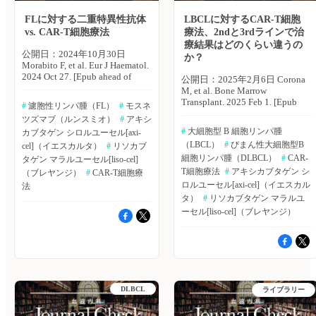
print]▶https://hpcr.jp/app/article/abstract/pubmed/38597742
された。 ・3ライン以降のFL患
す可能性がある。米国・カンザ
発・難治性DLBCL患者865例を
血液内科 Pro（血液内科医限
者101例では、ORRが
ス大学のNausheen Ahmed氏ら
メタ解析に含めた。 ・CAR-T
FLに対する二重特異性抗体
LBCLに対するCAR-T細胞
定）へ ※「血液内科 Pro」は血
97％（95％CI：91.6〜99.4）、
は、CAR-T細胞療法を行った患
細胞療法は、SOCと比較し、無
vs. CAR-T細胞療法
療法、2ndと3rdラインで治
液内科医専門のサービスとなっ
CR率が94％（95％CI：87.5〜
者におけるCRS、ICANSの発生
イベント生存期間（EFS）、無
療結果はどのくらい違うの
ております。他診療科の先生は
97.8）であった。 ・2ラインの
や持続期間、非再発死亡率
増悪生存期間（PFS）の有意な
公開日：2024年10月30日
引き続き「知見共有」をご利用
か？
FL患者23例では、ORRが
（NRM）の原因を調査した。
改善を示した。 【EFS】HR：
Morabito F, et al. Eur J Haematol.
ください。新規会員登録はこち
96％（95％CI：78.1〜99.9）、
Blood Advances誌オンライン版
0.51、95％CI：0.27〜0.97、I2
2024 Oct 27. [Epub ahead of
公開日：2025年2月6日 Corona
ら
すべての奏効患者がCRを達成
2024年7月23日号の報告。
＝92％ 【PFS】HR：0.47、
print] 再発・難治性濾胞性リ
M, et al. Bone Marrow
した。 ・サイトカイン放出症
2018〜23年に9施設でaxi-cel、
95％CI：0.37〜0.60、I2＝0％
ンパ腫（FL）の治療は、CAR-T
Transplant. 2025 Feb 1. [Epub
候群は58％（グレード3以上：
tisa-cel、liso-celによる治療を行
#
 濾胞性リンパ腫（FL）
#
 モスネ
・CAR-T細胞療法では、全生存
細胞療法と二重特異性抗体の間
ahead of print] CAR-T細胞療
1％）、神経学的イベントは
った患者475例を対象に、リア
期間（OS）の改善傾向が認め
ツズマブ（ルンスミオ）
#
 アキシ
で、議論の的となっている。い
法は、再発・難治性大細胞型B
15％（グレード3以上：2％）で
ルワールドにおけるCAR-T細胞
られたが、両群間で統計学的に
#
 大細胞型 B 細胞リンパ腫
ずれの薬剤も免疫生物学的およ
カブタゲン シロルユーセル[axi-
細胞リンパ腫（LBCL）の第2選
発生した。 著者らは「本試
療法実施患者のCRS、ICANSの
有意な差は認められなかった
び分子学的マーカーを標的とし
（LBCL）
#
 びまん性大細胞型B
cel]（イエスカルタ）
#
 リソカブ
択治療に利用可能となった。米
験により、高リスクの2ライン
発生や持続期間、NRMの原因
（HR：0.76、95％CI：0.56〜
ているが、臨床試験における直
国・ニューヨークメモリアルス
細胞リンパ腫（DLBCL）
#
 CAR-
タゲン マラルユーセル[liso-cel]
以上の再発・難治性FL患者に対
を調査するため、レトロスペク
1.03、I2＝29％）。 ・混合治療
接比較が行われていないため、
ローンケタリングがんセンター
するliso-celの有効性と安全性が
T細胞療法
#
 アキシカブタゲン シ
ティブ研究を実施した。 主な
（ブレヤンジ）
#
 CAR-T細胞療
の比較では、tisa-celと比較し、
有効性の比較は不明なままであ
のMagdalena Corona氏らは、
実証された」としている。
結果は以下のとおり。 ・製品
ロルユーセル[axi-cel]（イエスカル
liso-cel（HR：0.37、95％CI：
法
る。イタリア・Gruppo Amici
CAR-T細胞療法を第2選択で実
（エクスメディオ 鷹野 敦
間でCRS、ICANSの発生率や持
0.22〜0.61）およびaxi-
タ）
#
 リソカブタゲン マラルユ
Dell'Ematologia Foundationの
施した患者と第3選択以降で実
夫） 原著論文はこちら
続期間に違いが認められたが、
cel（HR：0.42、95％CI：
Fortunato Morabito氏らは、再
ーセル[liso-cel]（ブレヤンジ）
施した患者における再発リスク
Morschhauser F, et al. Nat Med.
注入後2週間以降で新規に発生
0.29〜0.61）においてEFSに対
発・難治性FLに対する二重特異
および進行パターンの比較を行
2024 Jun 3. [Epub ahead of
したCRS（0％）、
するベネフィットが示唆され
性抗体とCAR-T細胞療法の比較
った。Bone Marrow
print]▶https://hpcr.jp/app/articl
ICANS（0.7％）は極めて稀で
た。 著者らは「再発・難治
を行うため、文献レビューを実
Transplantation誌オンライン版
血液内科 Pro（血液内科医限
あった。 ・2週間後にCRSの新
性DLBCLの2ndラインにおける
施した。European Journal of
2025年2月1日号の報告。 対
定）へ ※「血液内科 Pro」は血
規発生は認められず、ICANSの
CAR-T細胞療法は、SOCと比較
Haematology誌オンライン版
象は、アキシカブタゲン シロ
液内科医専門のサービスとなっ
新規発生は、3週間後に1例のみ
し、奏効率が高く、病勢進行を
2024年10月27日号の報告。 主
ルユーセル（axi-cel）またはリ
ております。他診療科の先生は
で認められた。 ・NRMは、フ
遅らせるうえで効果的な治療法
DLBCL
な結果は以下のとおり。 ・
ライブラリー
ソカブタゲン マラルユーセル
引き続き「知見共有」をご利用
ォローアップ初期にICANS（28
であると考えられる」としてい
ZUMA-5試験などの重要な試験
（liso-cel）で治療を行った再
ください。新規会員登録はこち
日目までで1.1％）、その後3ヵ
る。 （エクスメディオ 鷹野
において、再発・難治性FLに対