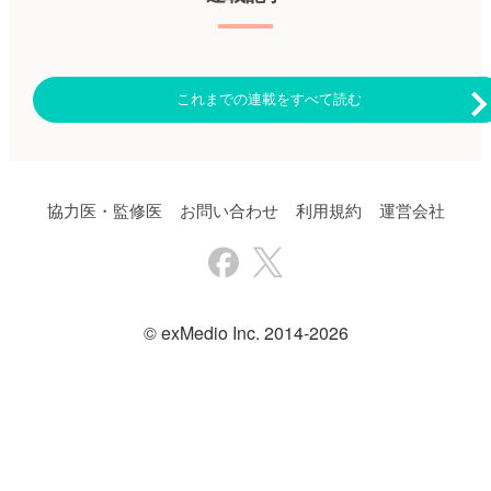
イントは、無増悪生存期間
は75歳（範囲：37〜94）、第1
（PFS）とした。主要副次的エ
選択の治療レジメンはLd療法
ンドポイントは、全生存期間
（24.7％）、Bd療法
（OS）、奏効期間、微小残存
（23.8％）、BLd療法
病変（MRD）陰性化率とし
（15.6％）の順で実施されてい
これまでの連載をすべて読む
た。 主な結果は以下のとお
た。 ・移植群128例の年齢中央
り。 ・対象患者は、belantamab
値は61歳（範囲：35〜73）、
＋Bd療法群243例、DBd療法群
第1選択の治療レジメンはBLd
251例にランダムに割り付けら
療法（49.5％）、Bd療法
れた。 ・フォローアップ期間
（18.7％）、DBd療法（8.4％）
中央値は28.2ヵ月（範囲：0.1〜
の順で実施されていた。 ・非
40.0）。 ・PFS中央値は、
移植群に対する治療レジメン
協力医・監修医
お問い合わせ
利用規約
運営会社
belantamab＋Bd療法群で36.6ヵ
は、75歳以上でLd療法、65〜
月（95％CI：28.4〜未達）、
74歳でBd療法、65歳未満で
DBd療法群で13.4ヵ月
BLd療法が一般的に行われてい
（95％CI：11.1〜17.5）であっ
た。 ・腎機能障害を有する患
た（病勢進行または死亡のハザ
者ではBd療法、心機能障害を
ード比：0.41、95％CI：0.31〜
有する患者ではLd療法が一般的
© exMedio Inc. 2014-2026
0.53、p＜0.001）。 ・18ヵ月時
であった。 ・移植群では、1st
点でのOS率は、belantamab＋
ラインでの移植が107例
Bd療法群で84％、DBd療法群
（83.6％）、2ndラインが20例
で73％であった。 ・境界内平
（15.6％）。 ・1stラインでの
均奏効期間の分析では、
移植例における上位3つの導入
belantamab＋Bd療法群はDBd療
療法は、BLd療法（49.5％）、
法群よりも優れていた（p＜
Bd療法（18.7％）、DBd療法
0.001）。 ・完全奏効（CR）以
（8.4％）であった。 ・5thライ
上のMRD陰性化率は、
ンまでの累積トリプルクラス曝
belantamab＋Bd療法群で25％、
露患者は、非移植群で351例