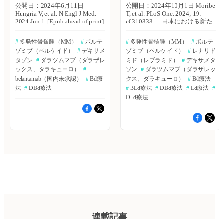
公開日：2024年6月11日
公開日：2024年10月1日 Moribe
Hungria V, et al. N Engl J Med.
T, et al. PLoS One. 2024; 19:
2024 Jun 1. [Epub ahead of print]
e0310333. 日本における新た
belantamab mafodotinは、再
に診断された多発性骨髄腫
発・難治性の多発性骨髄腫
（MM）に対する治療は、これ
#
 多発性骨髄腫（MM）
#
 ボルテ
#
 多発性骨髄腫（MM）
#
 ボルテ
（MM）に対し、単剤療法で有
まで十分に評価されていなかっ
ゾミブ（ベルケイド）
#
 デキサメ
ゾミブ（ベルケイド）
#
 レナリド
効であり、この結果は、標準療
た。また、再発・難治性MMに
法と併用したbelantamabの更な
タゾン
#
 ダラツムマブ（ダラザレ
おいてトリプルクラス曝露患者
ミド（レブラミド）
#
 デキサメタ
る評価を支持するものである。
の予後は不良であり、治療選択
ックス、ダラキューロ）
#
ゾン
#
 ダラツムマブ（ダラザレッ
ブラジル・Clinica Sao Germano
肢も限られている。ファイザー
belantamab（国内未承認）
#
 Bd療
クス、ダラキューロ）
#
 Bd療法
のVania Hungria氏らは、1ライ
の森部 豊輝氏らは、日本にお
法
#
 DBd療法
#
 BLd療法
#
 DBd療法
#
 Ld療法
#
ン以上の前治療歴がある再発・
けるMM患者の特徴、治療傾
DLd療法
難治性MM患者を対象に
向、トリプルクラス曝露の現状
belantamabを併用したボルテゾ
を明らかにするため、レトロス
ミブ＋デキサメタゾン（Bd療
ペクティブ非介入研究を実施し
法）の有効性および安全性を評
た。PLoS ONE誌2024年9月30
価した第III相オープンラベルラ
日号の報告。 2015〜22年の
ンダム化試験（DREAMM-7試
日本のレセプトデータよりMM
験）の結果を報告した。NEJM
患者のデータを抽出した。本研
誌オンライン版2024年6月1日
究では、第1選択治療としてダ
号の報告。 対象は、1ライン
ラツムマブ、レナリドミド、ボ
以上の治療後に病勢が進行した
ルテゾミブを使用した新規MM
MM患者494例。対象患者は、
患者を特定した。患者の特徴お
belantamab＋Bd療法群またはダ
よび治療傾向は、非移植群と移
ラツムマブ＋ボルテゾミブ＋デ
植群について分析を行った。
キサメタゾン（DBd療法）群に
主な結果は以下のとおり。 ・
ランダムに割り付け、両群の比
分析対象患者数は1,784例。 ・
連載記事
較評価を行った。主要エンドポ
非移植群1,656例の年齢中央値