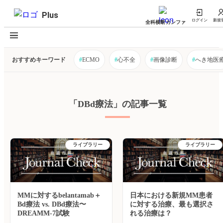
Plus
ログイン
新規
全科横断カンファ
おすすめキーワード
#
ECMO
#
心不全
#
画像診断
#
へき地医
「DBd療法」の記事一覧
ライブラリー
ライブラリー
MMに対するbelantamab＋
日本における新規MM患者
Bd療法 vs. DBd療法〜
に対する治療、最も選択さ
DREAMM-7試験
れる治療は？