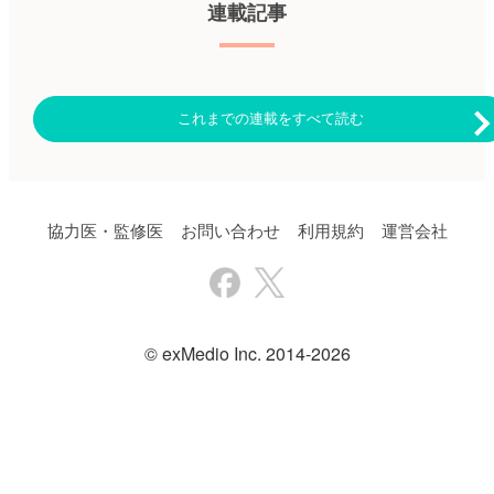
未満、70〜74歳、75歳以上、
連載記事
は有望であり、活動性のMMよ
（21.2％）、移植群で56例
者2万1,066例のうち、1＋Lコホ
80歳以上）のサブグループ解析
りも効果的な可能性が示唆され
（43.8％）であった。 ・各ライ
ートには6,337例、2＋Lコホー
を含めた。 主な結果は以下の
た」としている。 （エクスメ
ンでのトリプルクラス曝露率
トには5,964例が含まれた。 ・
とおり。 ・主要エンドポイン
ディオ 鷹野 敦夫） 原著論文
は、1stラインから5thラインに
全体の年齢中央値は74歳、両コ
トであるPFSは、DLd療法群の
はこちら Mateos MV, et al. J Clin
かけて徐々に増加していた（非
ホート間で性別の違いは認めら
方がLd療法群よりも良好であっ
Oncol. 2024 Jul 22. [Epub ahead
移植群：11.1〜69.2％、移植
れなかった（男性の割合：
た（PFS中央値：61.9ヵ月
of
これまでの連載をすべて読む
群：21.1〜100％）。 ・非移植
52.4％ vs.51.3％）。 ・1＋Lコ
vs.34.4ヵ月、ハザード比
print]▶https://hpcr.jp/app/article/abstract/pubmed/39038268
群のトリプルクラス曝露患者
ホートでは、ほとんどの患者が
［HR］：0.55、95％信頼区間
血液内科 Pro（血液内科医限
184例に対する第1選択治療は、
移植を行なっておらず
［CI］：0.45〜0.67、p＜
定）へ ※「血液内科 Pro」は血
89.7％でDLd療法、BLd療法、
（90.8％）、レナリドミドベー
0.0001）。 ・OS中央値は、
液内科医専門のサービスとなっ
DBd療法を含む治療が行われて
スの治療を行なっていた患者の
DLd療法群では未達、Ld療法群
ております。他診療科の先生は
おり、10.3％でD-BLd療法が行
割合は51.0％であった。主な治
は65.5ヵ月であり（HR：0.66、
引き続き「知見共有」をご利用
われていた。 （鷹野 敦夫） 原
協力医・監修医
お問い合わせ
利用規約
運営会社
療は、ダラツムマブ＋レナリド
95％CI：0.53〜0.83、p＝
ください。新規会員登録はこち
著論文はこちら Moribe T, et al.
ミド＋デキサメタゾン（DLd療
0.0003）、60ヵ月推定OSはDLd
ら
PLoS One. 2024; 19:
法：15.0％）、レナリドミド＋
療法群で66.6％、Ld療法群で
e0310333.▶https://bibgraph.hpcr
デキサメタゾン（Ld療法：
53.6％であった。 ・DLd療法群
血液内科 Pro（血液内科医限
14.0％）であった。 ・非移植患
は、Ld療法群と比較し、完全奏
定）へ ※「血液内科 Pro」は血
者における第1選択でのDLd療
効（CR）以上の割合
液内科医専門のサービスとなっ
法は、6.0％（2020年1〜6月）
（51.1％vs.30.1％）、微小残存
ております。他診療科の先生は
© exMedio Inc. 2014-2026
から28.0（2023年1〜6月）へ増
病変（MRD）陰性化率
引き続き「知見共有」をご利用
加していた。 ・2＋Lコホート
（32.1％vs.11.1％）、18ヵ月以
ください。新規会員登録はこち
では、第2選択治療でのレナリ
上のMRD陰性の持続率
ら
ドミドベースの治療は、
（16.8％vs.3.3％）が有意に良
65.0％（2018年1〜6月）から
好であった（各々、p＜
37.0％（2023年1〜6月）に減少
0.0001）。 ・年齢層全体におい
しており、ダラツムマブベース
て、DLd療法の臨床的に意味の
の治療が14.0％から39.0％へ増
ある有効性のベネフィットが示
加していた。レナリドミドベー