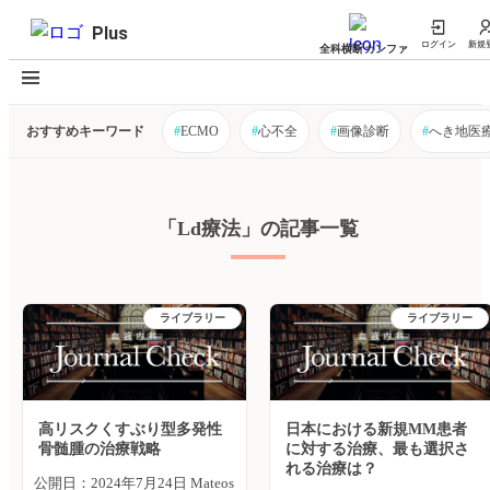
Plus
ログイン
新規
全科横断カンファ
おすすめキーワード
#
ECMO
#
心不全
#
画像診断
#
へき地医
「Ld療法」の記事一覧
ライブラリー
ライブラリー
高リスクくすぶり型多発性
日本における新規MM患者
骨髄腫の治療戦略
に対する治療、最も選択さ
れる治療は？
公開日：2024年7月24日 Mateos