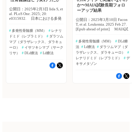
症状を認めた。 ・ASCTの3ヵ
は75歳（範囲：37〜94）、第1
か〜MAIA試験長期フォロ
月後（フォローアップ期間中央
選択の治療レジメンはLd療法
公開日：2025年2月3日 Iida S, et
ーアップ結果
値70.1ヵ月）、ITT集団では、
（24.7％）、Bd療法
al. PLoS One. 2025; 20:
90例中56例（62％）において
（23.8％）、BLd療法
e0315932. 日本における多発
公開日：2025年3月10日 Facon
uMRDがみられた。4年後、29
（15.6％）の順で実施されてい
性骨髄腫（MM）の治療は、プ
T, et al. Leukemia. 2025 Feb 27.
例（31％）においてuMRDの継
た。 ・移植群128例の年齢中央
ロテアソーム阻害薬、免疫調整
[Epub ahead of print] MAIA試
#
 多発性骨髄腫（MM）
#
 レナリ
続が認められた。 ・MMへ進行
値は61歳（範囲：35〜73）、
薬、そしてダラツムマブなどの
験において、未治療で移植適応
した患者は5例、70ヵ月進行率
ドミド（レブラミド）
#
 ダラツム
第1選択の治療レジメンはBLd
抗CD38モノクローナル抗体の
のない多発性骨髄腫（MM）患
は94％（95％CI：84〜89）で
療法（49.5％）、Bd療法
#
 多発性骨髄腫（MM）
#
 DLd療
承認により大きく変化した。名
マブ（ダラザレックス、ダラキュ
者に対するダラツムマブ＋レナ
あった。 ・CRAB症状は、MM
（18.7％）、DBd療法（8.4％）
古屋市立大学の飯田 真介氏ら
法
#
 Ld療法
#
 ダラツムマブ（ダ
ーロ）
#
 イサツキシマブ（サーク
リドミド＋デキサメタゾン併用
への進行の予測因子であった
の順で実施されていた。 ・非
は、大規模データベースを用い
療法（DLd療法）は、Ld療法と
ラザレックス、ダラキューロ）
#
リサ）
#
 DLd療法
#
 Ld療法
（5例中4例、ハザード比：
移植群に対する治療レジメン
て、日本におけるMM患者の患
比較し、無増悪生存期間
レナリドミド（レブラミド）
#
 デ
0.12、95％CI：0.14〜1.13、p＝
は、75歳以上でLd療法、65〜
者特性、治療パターン、傾向を
（PFS）および全生存期間
キサメタゾン
0.03）。 ・36例で生化学的進行
74歳でBd療法、65歳未満で
評価した。PloS One誌2025年1
（OS）の改善に寄与すること
が認められ、その予測因子は、
BLd療法が一般的に行われてい
月23日号の報告。 本研究で
が報告された。フランス・リー
治療終了時のuMRD未達であっ
た。 ・腎機能障害を有する患
は、メディカル・データ・ビジ
ル大学のThierry Facon氏らは、
た。 ・70ヵ月の全生存率は
者ではBd療法、心機能障害を
ョンの大規模診療データベース
MAIA試験の長期フォローアッ
92％（95％CI：82〜89）であ
有する患者ではLd療法が一般的
を用いた。対象は、2008年4
プ結果を分析し、最新の有効性
った。 ・治療中に最も発生し
であった。 ・移植群では、1st
月〜2023年6月にMM診断およ
および安全性データを報告し
た有害事象は、好中球減少と感
ラインでの移植が107例
び疾患コードの記録が2つ以上
た。Leukemia誌オンライン版
染症であり、治療関連の死亡
（83.6％）、2ndラインが20例
あり、MM治療の記録が1件以
2025年2月27日号の報告。 対
は、1件報告された。 ・二次原
（15.6％）。 ・1stラインでの
上あった18歳以上の患者2万
象は、未治療で移植適応のない
発性悪性腫瘍は、3件報告され
移植例における上位3つの導入
1,066例。2020年以降に第1選択
MM患者737例。DLd療法群ま
た。 著者らは「より長期に
療法は、BLd療法（49.5％）、
治療を開始した患者は1＋Lコホ
たはLd療法群に1：1でランダ
わたるフォローアップ調査が必
Bd療法（18.7％）、DBd療法
ート、2018年以降に第2選択治
ムに割り付けられた。フォロー
要ではあるものの、31％の患者
（8.4％）であった。 ・5thライ
療を開始した患者は2＋Lコホー
アップ期間中央値は64.5ヵ月。
において、4年後もuMRDが継
ンまでの累積トリプルクラス曝
トに割り当てられた。 主な結
分析には、患者の年齢別（70歳
続していることからも本治療法
露患者は、非移植群で351例
果は以下のとおり。 ・対象患