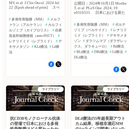
MV, et al. J Clin Oncol. 2024 Jul
公開日：2024年10月1日 Moribe
22. [Epub ahead of print] スペ
T, et al. PLoS One. 2024; 19:
イン・サラマンカ大学のMaria-
e0310333. 日本における新た
Victoria Mateos氏らは、2年時点
に診断された多発性骨髄腫
#
 多発性骨髄腫（MM）
#
 メルフ
での進行リスクが50％超となる
（MM）に対する治療は、これ
#
 多発性骨髄腫（MM）
#
 ボルテ
ァラン（アルケラン）
#
 カルフィ
高リスクくすぶり型多発性骨髄
まで十分に評価されていなかっ
ゾミブ（ベルケイド）
#
 レナリド
腫（MM）の移植適応のある患
ルゾミブ（カイプロリス）
#
 自家
た。また、再発・難治性MMに
者を対象に、カルフィルゾミブ
おいてトリプルクラス曝露患者
ミド（レブラミド）
#
 デキサメタ
造血幹細胞移植（auto-HSCT）
#
＋レナリドミド＋デキサメタゾ
の予後は不良であり、治療選択
ゾン
#
 ダラツムマブ（ダラザレッ
レナリドミド（レブラミド）
#
 デ
ン（KLd療法）による寛解導入
肢も限られている。ファイザー
クス、ダラキューロ）
#
 Bd療法
キサメタゾン
#
 KLd療法
#
 Ld療
療法6サイクル後、大量メルフ
の森部 豊輝氏らは、日本にお
#
 BLd療法
#
 DBd療法
#
 Ld療法
#
法
ァランによる自家幹細胞移植
けるMM患者の特徴、治療傾
DLd療法
（HDM-ASCT）、KLd療法によ
向、トリプルクラス曝露の現状
る地固め療法2サイクルおよび
を明らかにするため、レトロス
維持療法として2年間のLd療法
ペクティブ非介入研究を実施し
の有効性を評価した。Journal of
た。PLoS ONE誌2024年9月30
Clinical Oncology誌オンライン
日号の報告。 2015〜22年の
版2024年7月22日号の報告。
日本のレセプトデータよりMM
主要エンドポイントは、ASCT
患者のデータを抽出した。本研
ライブラリー
ライブラリー
後のnext-generation flowによる
究では、第1選択治療としてダ
検出不能な測定可能病変
ラツムマブ、レナリドミド、ボ
（uMRD）の割合とした。副次
ルテゾミブを使用した新規MM
的エンドポイントは、ASCT4年
患者を特定した。患者の特徴お
後時点でのuMRDの継続とし
よび治療傾向は、非移植群と移
た。 主な結果は以下のとお
植群について分析を行った。
り。 ・2015年6月〜2017年6
抗CD38モノクローナル抗体
主な結果は以下のとおり。 ・
DLd療法の5年超長期アウト
月、対象患者90例が登録され
分析対象患者数は1,784例。 ・
の登場で日本における多発
カム結果、移植非適応MM
た。登録患者の31％は、CRAB
非移植群1,656例の年齢中央値
性骨髄腫はどう変わったか
の1stラインで間違いないの