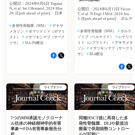
公開日：2024年6月6日 Tagami
N, et al. Int J Hematol. 2024 May
公開日：2024年6月12日 Facon
29. [Epub ahead of print] 日本
T, et al. N Engl J Med. 2024 Jun
のリアルワードにおける再発・
3. [Epub ahead of print] ボルテ
難治性多発性骨髄腫（MM）に
ゾミブ＋レナリドミド＋デキサ
#
 多発性骨髄腫（MM）
#
 デキサ
対するイサツキシマブ＋ポマリ
メタゾン（BLd療法）は、未治
#
 多発性骨髄腫（MM）
#
 ボルテ
メタゾン
#
 ポマリドミド（ポマリ
ドミド＋デキサメタゾン（ISA-
療MM患者に対する好ましい第
ゾミブ（ベルケイド）
#
 レナリド
Pd療法）の有効性および安全性
スト）
#
 イサツキシマブ（サーク
1選択治療である。抗CD38モノ
を評価した国内市販後調査の結
クローナル抗体イサツキシマブ
ミド（レブラミド）
#
 デキサメタ
リサ）
#
 ISA-Pd療法
果について、サノフィ株式会社
（ISA）のBLd療法への追加
ゾン
#
 イサツキシマブ（サークリ
の田上 奈海氏らは、報告を行
が、移植適応のないMM患者の
サ）
#
 BLd療法
った。International Journal of
病勢進行または死亡リスクの軽
Hematology誌オンライン版
減に寄与するかは、不明であ
2024年5月29日号の報告。 対
る。フランス・リール大学の
象は、2020年10月〜2021年10
Thierry Facon氏らは、未治療で
月、日本においてISA-Pd療法で
移植適応のないMM患者に対す
治療を行った再発・難治性MM
るISA＋BLd療法の有効性を評
患者211例。ISA-Pd療法開始
価するため、国際オープンラベ
ライブラリー
ライブラリー
後、最大12ヵ月間または治療中
ル第III相試験を実施した。
止までフォローアップを実施し
NEJM誌オンライン版2024年6
た。薬物有害反応（ADR）、と
月3日号の報告。 本研究は、
くにInfusion reaction、骨髄抑
国際オープンラベル第III相試験
制、感染症、心臓障害、グレー
として実施した。対象は、未治
ド3以上のその他ADRおよび重
療で移植適応のない18〜80歳の
7つのMM承認モノクローナ
同種HSCT後に再発した多
篤なADRの発生率を評価した。
MM患者446例。対象患者は、
ル抗体の神経精神学的有害
発性骨髄腫、DLIや新規治
最良総合効果（BOR）、全奏効
ISA＋BLd療法群とBLd療法群
率（ORR）も評価した。 主な
事象〜FDA有害事象報告分
療薬で長期病勢コントロー
に3:2でランダムに割り付け
結果は以下のとおり。 ・安
析
た。有効性の主要エンドポイン
ルが可能に