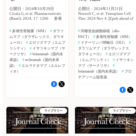
全性解析対象患者は120例、
トは無増悪生存期間（PFS）と
ADRの発生率は57.5％であっ
公開日：2024年10月29日
公開日：2024年11月21日
し、副次的エンドポイントには
た。 ・ほとんどのADRは、血
Cicala G, et al. Pharmaceuticals
Nozzoli C, et al. Transplant Cell
完全奏効（CR）またはそれ以
液学的であり、重篤なADRの発
(Basel). 2024; 17: 1266. 多発
Ther. 2024 Nov 4. [Epub ahead of
上の奏効、CR患者における微
生率は28.3％であった。 骨髄
性骨髄腫（MM）の治療におい
print] 同種造血幹細胞移植
小残存病変（MRD）陰性率を
抑制：46.7％（重篤なADR：
て、モノクローナル抗体は、革
（HSCT）は、多発性骨髄腫
含めた。 主な結果は以下のと
#
 多発性骨髄腫（MM）
#
 ダラツ
#
 同種造血細胞移植（allo-
19.2％） Infusion reaction：
命をもたらした。しかし、モノ
（MM）の一部の患者におい
おり。 フォローアップ期間
ムマブ（ダラザレックス、ダラキ
HSCT）
#
 多発性骨髄腫（MM）
18.3％（重篤なADR：6.7％）
クローナル抗体の神経精神学的
て、治療効果をもたらす。同種
（中央値：59.7ヵ月）における
感染症：11.7％（重篤な
安全性に関する市販後のデータ
ューロ）
#
 エロツズマブ（エムプ
HSCT後に再発したMM患者で
#
 ドナーリンパ球輸注（DLI）
#
60ヵ月時点でのPFS推定値は、
ADR：8.3％） 重篤な心臓障
は限られている。イタリア・メ
は、長期生存を経験することが
ISA＋BLd療法群で63.2％、BLd
リシティ）
#
 イサツキシマブ（サ
ダラツムマブ（ダラザレックス、
害：1例 グレード3以上のそ
ッシーナ大学のGiuseppe Cicala
あり、これには同種HSCT後に
療法群で45.2％であった（病勢
ークリサ）
#
 belantamab（国内未
ダラキューロ）
#
 エロツズマブ
の他ADR：3.3％（重篤な
氏らは、MMに用いられるモノ
用いられる治療薬とドナーT細
進行または死亡のハザード比：
承認）
#
 teclistamab（国内未承
（エムプリシティ）
#
 イサツキシ
ADR：1.7％） ・有効性解析対
クローナル抗体に関連する神経
胞との相乗効果が示唆されてい
0.60、98.5％信頼区間：0.41〜
認）
#
 エルラナタマブ（エルレフ
マブ（サークリサ）
#
象患者は108例、最も多く見ら
精神学的有害事象を評価するた
る。イタリア・カレッジ大学の
0.88、p＜0.001）。 ・CR以上
れたBOPは最良部分奏効
ィオ）
belantamab（国内未承認）
#
 プロ
め、FDA有害事象報告システム
Chiara Nozzoli氏らは、同種
の奏効を示した患者の割合は、
（VGPR）で24.1％、ORRは
（FAERS）を用いて、レトロス
HSCTを行ったMM患者のアウ
ISA＋BLd療法群の方が、BLd
テアソーム阻害薬
51.9％であった。 著者らは
ペクティブファーマコビジラン
トカムをレトロスペクティブに
療法群よりも有意に高く
「日本のリアルワールドにおけ
ス分析を行なった。
評価した。Transplantation and
（74.7％ vs.64.1％、p＝
る再発・難治性MMに対する
Pharmaceuticals（Basel,
Cellular Therapy誌オンライン版
0.01）、MRD陰性でCRを示し
ISA-Pdの安全性および有効性
Switzerland）誌2024年9月25日
2024年11月4日号の報告。 対
た患者の割合も同様であった
が、本結果より裏付けられた」
号の報告。 2015〜23年の個
象は、Gruppo Italiano Trapianto
（55.5％ vs.40.9％、p＝
としている。 （エクスメディ
別症例安全性報告（ICSR）よ
Midollo Osseo e Terapia
0.003）。 ・ISA＋BLd療法レジ
オ 鷹野 敦夫） 原著論文はこ
り、1つ以上の神経精神学的有
Cellulare（GITMO）ネットワー
メンでは、新たな安全性シグナ
ライブラリー
ライブラリー
ちら Tagami N, et al. Int J
害事象が認められ、MMに承認
クに登録された2009〜18年に
ルは観察されなかった。 ・治
Hematol. 2024 May 29. [Epub
されているモノクローナル抗体
同種HSCTを行ったMM患者242
療中の重篤な有害事象発生率お
ahead of
（ダラツムマブ、エロツズマ
例。対象患者のアウトカムをレ
よび治療中止につながる有害事
print]▶https://hpcr.jp/app/article/abstract/pubmed/38811413
ブ、イサツキシマブ、
トロスペクティブに評価した。
象発生率は、両群間で同程度で
血液内科 Pro（血液内科医限
belantamab、teclistamab、エル
すべての患者における長期アウ
あった。 著者らは「移植適