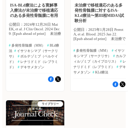
定）へ ※「血液内科 Pro」は血
ラナタマブ、talquentamab）を
トカムおよび再発患者118例に
応のない18〜80歳の未治療MM
ISA-BLd療法による寛解導
未治療で移植適応のある多
液内科医専門のサービスとなっ
使用していた報告を、記述的お
おける再発後の全生存期間
患者の初期療法として、ISA＋
入療法が未治療で移植適応
発性骨髄腫に対するISA-
ております。他診療科の先生は
よび不均衡アプローチを用いて
（OS）延長の予測因子を特定
BLd療法は、BLd療法よりも効
のある多発性骨髄腫に有用
KLd療法〜第III相MIDAS試
引き続き「知見共有」をご利用
分析した。 主な結果は以下の
した。 主な結果は以下のとお
果的であった」としている。
験分析
ください。新規会員登録はこち
とおり。 ・不均衡性に基づく
り。 ・同種HSCT後のフォロー
（エクスメディオ 鷹野 敦
公開日：2024年12月26日 Mai
ら
データマイニング手法を用いて
アップ期間中央値は40.9ヵ月、
夫） 原著論文はこちら Tagami
EK, et al. J Clin Oncol. 2024 Dec
公開日：2025年1月28日 Perrot
検出されたSignals of
すべての患者のOS中央値は39.4
N, et al. Int J Hematol. 2024 May
9. [Epub ahead of print] 未治療
A, et al. Blood. 2025 Jan 22.
Disproportionate
ヵ月、無増悪生存期間（PFS）
29. [Epub ahead of
で移植適応のある多発性骨髄腫
[Epub ahead of print] 未治療で
Reporting（SDR）の未知のシグ
中央値は19.0ヵ月。 ・非再発死
print]▶https://hpcr.jp/app/articl
（MM）患者を対象に、レナリ
移植適応のある多発性骨髄腫
ナルには、次の神経精神学的有
亡率（NRM）の累積発生率
血液内科 Pro（血液内科医限
#
 多発性骨髄腫（MM）
#
 BLd療
ドミド＋ボルテゾミブ＋デキサ
（MM）患者では、自家移植前
害事象が含まれた。 【脳梗
は、1年で10.3％、5年で
定）へ ※「血液内科 Pro」は血
#
 多発性骨髄腫（MM）
#
 イサツ
法
#
 イサツキシマブ（サークリ
メタゾン（BLd療法）にイサツ
に4剤併用による寛解導入療法
塞】 ・ダラツムマブ：45件
27.6％。 ・グレード2〜4の急性
液内科医専門のサービスとなっ
キシマブ（サークリサ）
#
 カルフ
キシマブ（ISA）を併用した
サ）
#
 ボルテゾミブ（ベルケイ
が一般的に行われる。フラン
（報告オッズ比[ROR]：2.39、
GVHDの累積発生率は19.8％、
ております。他診療科の先生は
ISA-BLd療法を評価した
ス・トゥールーズ大学のAurore
ィルゾミブ（カイプロリス）
#
 レ
ド）
#
 レナリドミド（レブラミ
95％信頼区間[CI]：1.79〜
中等度〜重度の慢性GVHDの5
引き続き「知見共有」をご利用
GMMG-HD7試験において、寛
Perrot氏らは、未治療で移植適
ナリドミド（レブラミド）
#
 デキ
ド）
#
 デキサメタゾン
3.21、information
年累積発生率は31.8％であっ
ください。新規会員登録はこち
解導入療法後の微小残存病変
応のあるMM患者を対象に、イ
component（IC）：1.54、
た。 ・多変量モデルでは、OS
ら
サメタゾン
#
 KLd療法
（MRD）陰性率が有意に増加
サツキシマブ＋カルフィルゾミ
IC025-IC075：1.05〜1.90） ・
不良と関連する重要な因子とし
したことが報告された。ドイ
ブ＋レナリドミド＋デキサメタ
エロツズマブ：25件（ROR：
て、移植時年齢の高さ（p＝
ツ・ハイデルベルク大学のElias
ゾン併用（ISA-KLd療法）によ
7.61、95％CI：5.13〜11.28、
0.020）、移植前治療歴が2ライ
K. Mai氏らは、GMMG-HD7試
る寛解導入療法の微小残存病変
IC：3.03、IC025-IC075：
ン以上（p＝0.003）、非血縁ま
験の初回ランダム化から移植ま
（MRD）に対する地固め療法
2.37〜3.51） ・イサツキシマ
たは半合致ドナーからの移植
での期間における試験結果を報
および維持療法戦略を評価する
ブ：10件（ROR：2.56、
（p＝0.025）が特定された。 ・
告した。Journal of Clinical
ため、第III相IFM2020-02-
95％CI：1.38〜4.76、IC：
同種HSCT後に再発した患者は
ライブラリー
Oncology誌オンライン版2024
MIDAS試験を実施し、28日間
1.67、IC025-IC075：0.59〜
118例（59％）、中央値は14.3
年12月9日号の報告。
のISA-KLd療法6サイクルの安
2.40） 【精神状態の変化】 ・
ヵ月（IQR：7.2〜26.9）。 ・治
GMMG-HD7試験の対象は、未
全性および有効性を報告した
ダラツムマブ：40件（ROR：
療の内訳は、ステロイド、放射
治療で移植適応のあるMM患者
。Blood誌オンライン版2025年
2.66、95％CI：1.95〜3.63、
線療法、支持療法のみが20例
662例。対象患者は、寛解導入
1月22日号の報告。 主な結果は
IC：1.67、IC025-IC075：
（17％）、救援療法1ラインが