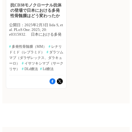
療法においてISA-BLd療法群ま
以下のとおり。 ・2021年12
1.14〜2.04） ・belantamab：10
41例（35％）、2ライン23例
抗CD38モノクローナル抗体
たはBLd療法群にランダムに割
月〜2023年7月に72施設より
件（ROR：4.23、95％CI：
（19％）、3または4ライン34
の登場で日本における多発
り付けられ、その後シングルま
791例が登録された。 ・年齢中
2.28〜7.88、IC：2.30、IC025-
例（29％）。 ・救援療法の内
たはタンデム自家移植を行った
性骨髄腫はどう変わったか
央値は59歳、ISSステージIIIが
IC075：1.22〜3.03） 【変性意
訳は、化学療法のみが9例、免
後、維持療法においてレナリド
13％、R-ISSステージIIIが5％、
識状態】 ・ダラツムマブ：32
疫調整薬（IMiDs）を含む9例、
公開日：2025年2月3日 Iida S, et
ミド単独群またはISA＋レナリ
細胞遺伝学的高リスク（IFM
件（ROR：1.97、95％CI：
プロテアソーム阻害薬を含む43
al. PLoS One. 2025; 20:
ドミド群に再度ランダム化され
Linear Predictor cytogenetic
1.39〜2.78、IC：1.32、IC025-
例、モノクローナル抗体を含む
e0315932. 日本における多発
た。本報告では、初回ランダム
score：1超）が8％。 ・全体で
IC075：0.73〜1.74） ・
37例（ダラツムマブ：33例、エ
性骨髄腫（MM）の治療は、プ
化から移植までの期間における
治療が完了した患者は
belantamab：6件（ROR：
ロツズマブ：1例、イサツキシ
ロテアソーム阻害薬、免疫調整
更新された結果を報告した。
96％（757例）であった。 ・
2.35、95％CI：1.05〜5.23、
マブ：1例、belantamab：2
#
 多発性骨髄腫（MM）
#
 レナリ
薬、そしてダラツムマブなどの
主な結果は以下のとおり。 ・
CD34陽性細胞数中央値は
IC：1.60、IC025-IC075：
例）。 ・再発患者のOS中央値
ドミド（レブラミド）
#
 ダラツム
抗CD38モノクローナル抗体の
2024年1月末の段階で、MRD陰
7×106/kg、患者の94％はタンデ
0.19〜2.52） 【ギランバレー症
は、移植後38.5ヵ月、再発後
承認により大きく変化した。名
マブ（ダラザレックス、ダラキュ
性化率は、移植後も引き続き良
ム移植可能であった。 ・最良
候群】 ・ダラツムマブ：23件
20.2ヵ月であった。 ・多変量解
古屋市立大学の飯田 真介氏ら
好であった（ISA-BLd療法群：
ーロ）
#
 イサツキシマブ（サーク
総合効果（ORR）は95％。 ・
（ROR：6.42、95％CI：4.26〜
析では、再発後のOS延長に関
は、大規模データベースを用い
66％、BLd療法群：48％）。
ITI集団における治療の最良部
リサ）
#
 DLd療法
#
 Ld療法
9.69、IC：2.81、IC025-
連する因子として、移植後の再
て、日本におけるMM患者の患
・維持療法の種類にかかわら
分奏効（VGPR）以上達成率は
IC075：2.11〜3.30） ・イサツ
発までの期間の長さ（6〜24ヵ
者特性、治療パターン、傾向を
ず、ISA-BLd療法群はBLd療法
91％、MRD陰性率は閾値が10-
キシマブ：8件（ROR：10.72、
月：p＝0.016、24ヵ月以上：p
評価した。PloS One誌2025年1
群と比較し、無増悪生存期間
5で63％、10-6で47％。 ・MRD
95％CI：5.35〜21.48、IC：
＜0.001）、3ライン以上の救援
月23日号の報告。 本研究で
（PFS）の有意な延長が確認さ
陰性率は、ISSステージおよび
3.57、IC025-IC075：2.35〜
療法（p＜0.036）、ドナーリン
は、メディカル・データ・ビジ
れた（ハザード比：0.70、
細胞遺伝学サブグループにより
4.37） ・エロツズマブ：3件
パ球輸注（DLI：p＝0.020）が
ョンの大規模診療データベース
95％CI：0.52〜0.95、p＝
違いが認められた。 ・寛解導
（ROR：4.74、95％CI：1.53〜
特定された。 著者らは「初
を用いた。対象は、2008年4
0.0184）。 ・維持療法において
入療法中、病勢進行が7例、死
14.7、IC：2.59、IC025-
期段階およびHLA一致同胞ドナ
月〜2023年6月にMM診断およ
レナリドミド単独群にランダム
亡が5例（病勢進行：1例、心イ
IC075：0.52〜3.80） 【起立不
ーから移植を受けた患者は、長
び疾患コードの記録が2つ以上
化された患者の重み付けリスク
ベント：2例、その他の原因：2
耐症】 ・ダラツムマブ：10件
期生存の可能性が最も高かっ
あり、MM治療の記録が1件以
セット推定分析では、BLd療法
例）でみられた。 ・グレード
（ROR：12.54、95％CI：
た。同種HSCT後の再発期間、
上あった18歳以上の患者2万
後よりもISA-BLd療法後にレナ
III/IVの主な有害事象は、好中
6.71〜23.43、IC：3.75、IC025-
複数回の救援療法、DLIは、長
1,066例。2020年以降に第1選択
リドミドによる維持療法を行っ
球減少（25％）、血小板減少
IC075：2.67〜4.48） ・エロツ
期病勢コントロールの重要な因
治療を開始した患者は1＋Lコホ
た方が、統計学的に有意なベネ
（5％）、感染症（7％）。 ・
ズマブ：4件（ROR：28.31、
子である可能性が示唆された」