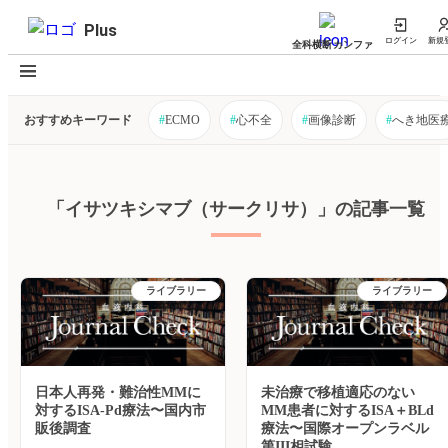
Plus
ログイン
新規
全科横断カンファ
おすすめキーワード
#
ECMO
#
心不全
#
画像診断
#
へき地医
「イサツキシマブ（サークリサ）」の記事一覧
ライブラリー
ライブラリー
日本人再発・難治性MMに
未治療で移植適応のない
対するISA-Pd療法〜国内市
MM患者に対するISA＋BLd
販後調査
療法〜国際オープンラベル
第III相試験