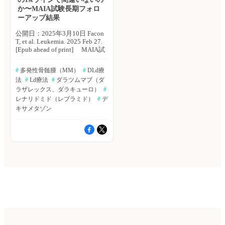
（21.2％）、移植群で56例
（鷹野 敦夫） 原著論文はこち
者2万1,066例のうち、1＋Lコホ
イン版2025年2月5日号の報
か〜MAIA試験長期フォロ
（43.8％）であった。 ・各ライ
ら Hansen DK, et al. Cancer Med.
ートには6,337例、2＋Lコホー
告。 対象は、未治療で移植
ーアップ結果
ンでのトリプルクラス曝露率
2024; 13:
トには5,964例が含まれた。 ・
適応のないまたは初期治療とし
は、1stラインから5thラインに
e70308.▶https://hpcr.jp/app/artic
全体の年齢中央値は74歳、両コ
て移植が計画されていないMM
公開日：2025年3月10日 Facon
かけて徐々に増加していた（非
血液内科 Pro（血液内科医限
ホート間で性別の違いは認めら
患者約395例。D-BLd療法群ま
T, et al. Leukemia. 2025 Feb 27.
移植群：11.1〜69.2％、移植
定）へ ※「血液内科 Pro」は血
れなかった（男性の割合：
たはBLd療法群のいずれかにラ
[Epub ahead of print] MAIA試
群：21.1〜100％）。 ・非移植
液内科医専門のサービスとなっ
52.4％ vs.51.3％）。 ・1＋Lコ
ンダムに割り付けられた。8コ
験において、未治療で移植適応
群のトリプルクラス曝露患者
ております。他診療科の先生は
ホートでは、ほとんどの患者が
ースのD-BLd療法またはBLd療
のない多発性骨髄腫（MM）患
184例に対する第1選択治療は、
引き続き「知見共有」をご利用
#
 多発性骨髄腫（MM）
#
 DLd療
移植を行なっておらず
法を実施した。その後、病勢進
者に対するダラツムマブ＋レナ
89.7％でDLd療法、BLd療法、
ください。新規会員登録はこち
（90.8％）、レナリドミドベー
行が認められるまでD-Ld療法ま
法
#
 Ld療法
#
 ダラツムマブ（ダ
リドミド＋デキサメタゾン併用
DBd療法を含む治療が行われて
ら
スの治療を行なっていた患者の
たはLd療法を継続した。主要エ
療法（DLd療法）は、Ld療法と
ラザレックス、ダラキューロ）
#
おり、10.3％でD-BLd療法が行
割合は51.0％であった。主な治
ンドポイントは、次世代シーケ
比較し、無増悪生存期間
レナリドミド（レブラミド）
#
 デ
われていた。 （鷹野 敦夫） 原
療は、ダラツムマブ＋レナリド
ンサー（NGS）による10−5での
（PFS）および全生存期間
キサメタゾン
著論文はこちら Moribe T, et al.
ミド＋デキサメタゾン（DLd療
全体的な微小残存病変
（OS）の改善に寄与すること
PLoS One. 2024; 19:
法：15.0％）、レナリドミド＋
（MRD）陰性化率とした。主
が報告された。フランス・リー
e0310333.▶https://bibgraph.hpcr.jp/abst/pubmed/39348401
デキサメタゾン（Ld療法：
な副次的エンドポイントは、完
ル大学のThierry Facon氏らは、
血液内科 Pro（血液内科医限
14.0％）であった。 ・非移植患
全奏効（CR）以上の割合、無
MAIA試験の長期フォローアッ
定）へ ※「血液内科 Pro」は血
者における第1選択でのDLd療
増悪生存期間（PFS）、10−5で
プ結果を分析し、最新の有効性
液内科医専門のサービスとなっ
法は、6.0％（2020年1〜6月）
の持続的なMRD陰性化を含め
および安全性データを報告し
ております。他診療科の先生は
から28.0（2023年1〜6月）へ増
た。 主な結果は以下のとお
た。Leukemia誌オンライン版
引き続き「知見共有」をご利用
加していた。 ・2＋Lコホート
り。 ・フォローアップ期間中
2025年2月27日号の報告。 対
ください。新規会員登録はこち
では、第2選択治療でのレナリ
央値は58.7ヵ月。 ・MRD陰性
象は、未治療で移植適応のない
ら
ドミドベースの治療は、
化率は、D-BLd療法群で
MM患者737例。DLd療法群ま
65.0％（2018年1〜6月）から
60.9％、BLd療法群で39.4％で
たはLd療法群に1：1でランダ
37.0％（2023年1〜6月）に減少
あった（オッズ比：2.37、95％
ムに割り付けられた。フォロー
しており、ダラツムマブベース
信頼区間［CI］：1.58〜3.55、
アップ期間中央値は64.5ヵ月。
の治療が14.0％から39.0％へ増
p＜0.0001）。 ・D-BLd療法群
分析には、患者の年齢別（70歳
加していた。レナリドミドベー
では、BLd療法群よりもCR以