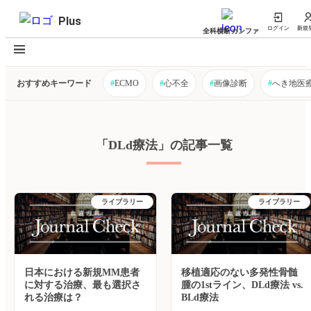
Plus
ログイン
新規
全科横断カンファ
おすすめキーワード
#
ECMO
#
心不全
#
画像診断
#
へき地医
「DLd療法」の記事一覧
ライブラリー
ライブラリー
日本における新規MM患者
移植適応のない多発性骨髄
に対する治療、最も選択さ
腫の1stライン、DLd療法 vs.
れる治療は？
BLd療法