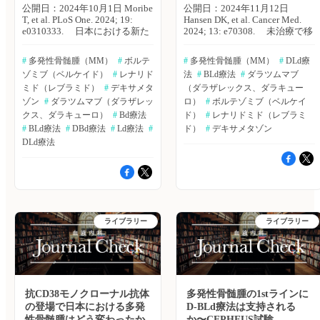
公開日：2024年10月1日 Moribe
公開日：2024年11月12日
T, et al. PLoS One. 2024; 19:
Hansen DK, et al. Cancer Med.
e0310333. 日本における新た
2024; 13: e70308. 未治療で移
に診断された多発性骨髄腫
植適応のない多発性骨髄腫
（MM）に対する治療は、これ
（MM）に対して、ダラツムマ
#
 多発性骨髄腫（MM）
#
 ボルテ
#
 多発性骨髄腫（MM）
#
 DLd療
まで十分に評価されていなかっ
ブ＋レナリドミド＋デキサメタ
ゾミブ（ベルケイド）
#
 レナリド
法
#
 BLd療法
#
 ダラツムマブ
た。また、再発・難治性MMに
ゾン（DLd療法）が推奨されて
おいてトリプルクラス曝露患者
ミド（レブラミド）
#
 デキサメタ
いる。しかし、DLd療法とボル
（ダラザレックス、ダラキュー
の予後は不良であり、治療選択
テゾミブ＋レナリドミド＋デキ
ゾン
#
 ダラツムマブ（ダラザレッ
ロ）
#
 ボルテゾミブ（ベルケイ
肢も限られている。ファイザー
サメタゾン（BLd療法）のラン
クス、ダラキューロ）
#
 Bd療法
ド）
#
 レナリドミド（レブラミ
の森部 豊輝氏らは、日本にお
ダム化直接比較試験は、これま
#
 BLd療法
#
 DBd療法
#
 Ld療法
#
ド）
#
 デキサメタゾン
けるMM患者の特徴、治療傾
で行われていない。米国H. Lee
DLd療法
向、トリプルクラス曝露の現状
Moffitt Cancer CenterのDoris K.
を明らかにするため、レトロス
Hansen氏らは、DLd療法とBLd
ペクティブ非介入研究を実施し
療法における次回治療までの期
た。PLoS ONE誌2024年9月30
間（TTNT）または死亡リスク
日号の報告。 2015〜22年の
の比較を行った。Cancer
日本のレセプトデータよりMM
Medicine誌2024年11月号の報
患者のデータを抽出した。本研
告。 1stラインでDLd療法ま
ライブラリー
ライブラリー
究では、第1選択治療としてダ
たはBLd療法を行った新規MM
ラツムマブ、レナリドミド、ボ
患者を、Acentrusデータベース
ルテゾミブを使用した新規MM
（2018年1月〜2023年5月）よ
患者を特定した。患者の特徴お
り特定した。造血幹細胞移植歴
よび治療傾向は、非移植群と移
のある患者または65歳未満の患
植群について分析を行った。
者は、移植適応のない集団の分
主な結果は以下のとおり。 ・
抗CD38モノクローナル抗体
析を限定するため、除外した。
多発性骨髄腫の1stラインに
分析対象患者数は1,784例。 ・
逆確率重み付け法（IPTW）を
の登場で日本における多発
D-BLd療法は支持される
非移植群1,656例の年齢中央値
用いて、ベースラインの患者特
性骨髄腫はどう変わったか
か〜CEPHEUS試験