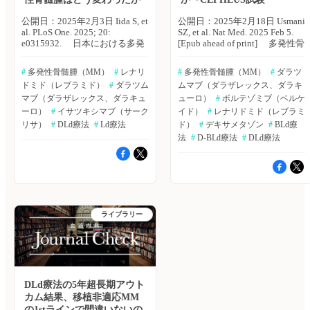
は75歳（範囲：37〜94）、第1
性を調整した。両群間のTTNT
選択の治療レジメンはLd療法
または死亡リスクを比較するた
公開日：2025年2月3日 Iida S, et
公開日：2025年2月18日 Usmani
（24.7％）、Bd療法
め、doubly robust Cox比例ハザ
al. PLoS One. 2025; 20:
SZ, et al. Nat Med. 2025 Feb 5.
（23.8％）、BLd療法
ードモデルを用いた。 主な結
e0315932. 日本における多発
[Epub ahead of print] 多発性骨
（15.6％）の順で実施されてい
果は以下のとおり。 ・DLd療法
性骨髄腫（MM）の治療は、プ
髄腫（MM）の治療において、
た。 ・移植群128例の年齢中央
群149例、BLd療法群494例。
ロテアソーム阻害薬、免疫調整
ダラツムマブをベースとした3
#
 多発性骨髄腫（MM）
#
 レナリ
#
 多発性骨髄腫（MM）
#
 ダラツ
値は61歳（範囲：35〜73）、
・重み付け後（weighted
薬、そしてダラツムマブなどの
剤併用および4剤併用の標準治
第1選択の治療レジメンはBLd
ドミド（レブラミド）
#
 ダラツム
NDLd：302例、weighted
ムマブ（ダラザレックス、ダラキ
抗CD38モノクローナル抗体の
療レジメンは、未治療MM患者
療法（49.5％）、Bd療法
NBLd：341例）、両群とも同様
承認により大きく変化した。名
マブ（ダラザレックス、ダラキュ
の生存率向上に寄与することが
ューロ）
#
 ボルテゾミブ（ベルケ
（18.7％）、DBd療法（8.4％）
のベースライン特性を示した。
古屋市立大学の飯田 真介氏ら
実証されている。現在、未治療
ーロ）
#
 イサツキシマブ（サーク
イド）
#
 レナリドミド（レブラミ
の順で実施されていた。 ・非
・このうち、その後の治療を受
は、大規模データベースを用い
で移植適応のないMM患者で
リサ）
#
 DLd療法
#
 Ld療法
ド）
#
 デキサメタゾン
#
 BLd療
移植群に対する治療レジメン
けるまたは死亡した患者の割合
て、日本におけるMM患者の患
は、ダラツムマブ＋レナリドミ
法
#
 D-BLd療法
#
 DLd療法
は、75歳以上でLd療法、65〜
は、DLd療法群32.4％（98
者特性、治療パターン、傾向を
ド＋デキサメタゾン（DLd療
74歳でBd療法、65歳未満で
例）、BLd療法群51.2％（175
評価した。PloS One誌2025年1
法）またはボルテゾミブ＋レナ
BLd療法が一般的に行われてい
例）であり、TTNIまたは死亡
月23日号の報告。 本研究で
リドミド＋デキサメタゾン
た。 ・腎機能障害を有する患
の中央値は、DLd療法群で37.8
は、メディカル・データ・ビジ
（BLd療法）のいずれかによる
者ではBd療法、心機能障害を
ヵ月、BLd療法群で18.7ヵ月で
ョンの大規模診療データベース
3剤併用療法が、標準療法とさ
有する患者ではLd療法が一般的
あった（ハザード比：0.58、
を用いた。対象は、2008年4
れている。米国・メモリアルス
であった。 ・移植群では、1st
95％CI：0.35〜0.81、p＜
月〜2023年6月にMM診断およ
ローンケタリングがんセンター
ライブラリー
ラインでの移植が107例
0.001）。 著者らは「未治療
び疾患コードの記録が2つ以上
のSaad Z. Usmani氏らは、未治
（83.6％）、2ndラインが20例
で移植適応のないMM患者に対
あり、MM治療の記録が1件以
療で移植適応のないMM患者ま
（15.6％）。 ・1stラインでの
するDLd療法は、BLd療法と比
上あった18歳以上の患者2万
たは初期治療として移植が計画
移植例における上位3つの導入
較し、TTNTまたは死亡リスク
1,066例。2020年以降に第1選択
されていないMM患者を対象
療法は、BLd療法（49.5％）、
が42％低下することから、移植
治療を開始した患者は1＋Lコホ
に、ダラツムマブ＋BLd療法
Bd療法（18.7％）、DBd療法
適応のない新規MM患者に対す
ート、2018年以降に第2選択治
（D-BLd療法）の有用性を評価
（8.4％）であった。 ・5thライ
DLd療法の5年超長期アウト
る1stラインとして、DLd療法が
療を開始した患者は2＋Lコホー
するため、ランダム化第III相試
ンまでの累積トリプルクラス曝
より有効であることが裏付けら
カム結果、移植非適応MM
トに割り当てられた。 主な結
験であるCEPHEUS試験を実施
露患者は、非移植群で351例
れた」と結論付けている。
果は以下のとおり。 ・対象患
した。Nature Medicine誌オンラ
の1stラインで間違いないの