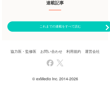
未満、70〜74歳、75歳以上、
連載記事
スの再治療は44.1％、ダラツム
上の割合、持続的なMRD陰性
80歳以上）のサブグループ解析
マブベースの再治療は35.2％、
化率が有意に高かった。
を含めた。 主な結果は以下の
イサツキシマブベースの再治療
【CR以上の割合】81.2％
とおり。 ・主要エンドポイン
は5.6％で行われていた。 著
vs.61.6％、p＜0.0001 【持続
トであるPFSは、DLd療法群の
者らは「第1選択治療ではレナ
的なMRD陰性化率（12ヵ月以
方がLd療法群よりも良好であっ
リドミドベースおよびDLd療法
上）】48.7％ vs. 26.3％、p＜
た（PFS中央値：61.9ヵ月
これまでの連載をすべて読む
の選択率が高く、第2選択にお
0.0001 ・病勢進行または死亡リ
vs.34.4ヵ月、ハザード比
いてもレナリドミドおよび抗
スクは、D-BLd療法群の方が
［HR］：0.55、95％信頼区間
CD38モノクローナル抗体によ
BLd療法群よりも43％低かった
［CI］：0.45〜0.67、p＜
る再治療率が高いことから、抗
（ハザード比：0.57、95％CI：
0.0001）。 ・OS中央値は、
CD38モノクローナル抗体の治
0.41〜0.79、p＝0.0005）。 ・
DLd療法群では未達、Ld療法群
療歴の有無に関わらず、レナリ
有害事象は、ダラツムマブおよ
は65.5ヵ月であり（HR：0.66、
協力医・監修医
お問い合わせ
利用規約
運営会社
ドミドベースの治療後に再発し
びBLd療法で報告されている既
95％CI：0.53〜0.83、p＝
たMM患者に対する新たな治療
知の安全性プロファイルと一致
0.0003）、60ヵ月推定OSはDLd
の必要性が示唆された」と結論
していた。 著者らは「BLd療
療法群で66.6％、Ld療法群で
付けている。 （鷹野 敦夫） 原
法にダラツムマブを併用するこ
53.6％であった。 ・DLd療法群
著論文はこちら Iida S, et al.
とで、MRD陰性などの奏効が
は、Ld療法群と比較し、完全奏
PLoS One. 2025; 20:
より深く、持続的にみられるこ
効（CR）以上の割合
e0315932.▶https://hpcr.jp/app/article/abstract/pubmed/39847579
とが示された。未治療で移植適
（51.1％vs.30.1％）、微小残存
© exMedio Inc. 2014-2026
血液内科 Pro（血液内科医限
応のないまたは初期治療として
病変（MRD）陰性化率
定）へ ※「血液内科 Pro」は血
移植が計画されていないMM患
（32.1％vs.11.1％）、18ヵ月以
液内科医専門のサービスとなっ
者に対する新たな標準治療とし
上のMRD陰性の持続率
ております。他診療科の先生は
て、D-BLd療法による4剤併用
（16.8％vs.3.3％）が有意に良
引き続き「知見共有」をご利用
は支持されるものである」と結
好であった（各々、p＜
ください。新規会員登録はこち
論付けている。 （鷹野 敦夫）
0.0001）。 ・年齢層全体におい
ら
原著論文はこちら Usmani SZ, et
て、DLd療法の臨床的に意味の
al. Nat Med. 2025 Feb 5. [Epub
ある有効性のベネフィットが示
ahead of