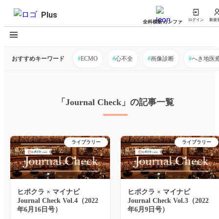
Plus
ログイン
新規
全科横断カンファ
おすすめキーワード
#
ECMO
#
心不全
#
画像診断
#
へき地医
「Journal Check」の記事一覧
ライブラリー
ライブラリー
ヒポクラ × マイナビ
ヒポクラ × マイナビ
Journal Check Vol.4（2022
Journal Check Vol.3（2022
年6月16日号）
年6月9日号）