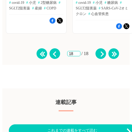
#
 covid-19
#
 小児
#
 2型糖尿病
#
#
 covid-19
#
 小児
#
 糖尿病
#
告。 ≫Bibgraphで続きを読む
ライン版2022年6月1日号の報
第2-3相試験を通して、小児（6
性・病原性、COVID-19回復者
食事の匂いに反応して分泌され
告。 ≫Bibgraphで続きを読む
SGLT2阻害薬
#
 産婦
#
 COPD
SGLT2阻害薬
#
 SARS-CoV-2オミ
～11歳）に対する安全性、第3
やワクチン接種者の血漿のBA.2
たセロトニンとドパミンが老化
砂糖入り、人工甘味料入り、無
相試験の若年成人（18～25歳）
に対する中和活性、治療用モノ
クロン
#
 心血管疾患
を調節する？ 食事制限と長寿
糖のコーヒー摂取と全死亡率・
の免疫反応に対する非劣性、及
クローナル抗体と抗ウイルス剤
の関係はよく研究されている。
癌関連死亡率・CVF関連死亡率
びCOVID-19の感染頻度を確認
への有用性の検討が行われた。
食事摂取自体ではなく、食事の
の比較：大規模前向きコホート
した。The New England Journal
Nature誌2022年5月18日号の報
匂いの有無が老化を調節するの
研究 これまでの観察研究で
of Medicine誌2022年5月26日号
告。 ≫Bibgraphで続きを読む
ではないかを線虫を用いてシグ
は、コーヒー摂取と死亡リスク
の報告。 ≫Bibgraphで続きを読
ワクチン未接種のSARS-CoV-2
ナル伝達経路を分析した。
低下との関連が示唆されている
む COPDの急性増悪に対する硫
オミクロン感染と交差免疫の検
Nature communications誌2022年
が、これらの研究では、砂糖や
酸マグネシウムの投与 硫酸マ
討 オミクロン感染による、他
6月7日号の報告。 ≫Bibgraph
人工甘味料を含むコーヒー摂取
グネシウムは気管支拡張作用が
変異株に対する交差免疫の検討
/ 18
で続きを読む モルヌピラビル
と含まないコーヒー摂取を区別
あり、慢性閉塞性肺疾患
が行われた。ワクチン接種有無
に入院率、死亡率の改善以外の
していない。添加物の有無によ
（COPD）の増悪時の補助的な
による、交差免疫発現の違いが
ベネフィットはあるか？
る影響を検討するため、17万
治療法として期待されている。
示唆された。Nature誌2022年5
MOVe-OUT試験で、モルヌピラ
1,616人を対象とした前向きコ
11件のRCTを対象とし、硫酸マ
月18日号の報告。 ≫Bibgraph
ビル（製品名：ラゲブリオ）は
ホート研究が行われた。Annals
グネシウムの静脈内投与は、プ
で続きを読む 糖尿病における
軽度から中等度のCOVID-19外
of Internal Medicine誌2022年5
ラセボと比較して、入院数の減
SGLT2阻害薬間の心血管転帰の
来患者の入院率、死亡率を有意
月31日号の報告。 ≫Bibgraph
少、入院期間の短縮、および呼
比較 SGLT2阻害剤の個々の薬剤
に減少させることが報告され
で続きを読む 性的接触を介し
吸困難スコアの改善等に影響が
間で心血管予後を比較したデー
た。他の潜在的な臨床上のベネ
たサル痘感染4例の疫学的、臨
あるかを検討した。The
タは少ない。日本における大規
フィットを明らかにするため、
床的、ウイルス学的特徴 2022
Cochrane Database of Systematic
模なリアルワールドデータ
連載記事
CRP値、SpO2値、呼吸介入の
年5月以降、非流行国において
Reviews誌2022年5月26日号の
（25,315例）を用いて，個々の
必要性、退院までの時間につい
もサル痘の認められている。
報告。 ≫Bibgraphで続きを読む
SGLT2阻害剤間のその後の心血
てMOVe-OUT試験の二次解析を
2022年5月17日～22日の間にイ
ヒト猿痘の臨床的特徴と管理：
管リスクを検討した。
行った。Annals of Internal
タリアで観察された、コンドー
英国における後ろ向き観察研究
Cardiovascular Diabetology誌
Medicine誌オンライン版2022年
ムなしの性交を報告した若年成
2018年から2021年の間に英国
2022年5月18日号の報告。
6月7日号の報告。 ≫Bibgraph
人男性のサル痘陽性者4例につ
で診断されたサル痘の7人の患
≫Bibgraphで続きを読む 5〜11
これまでの連載をすべて読む
で続きを読む 中国人における
いて、疫学的、臨床的、ウイル
者における臨床的特徴、長期的
歳の米国の子供における