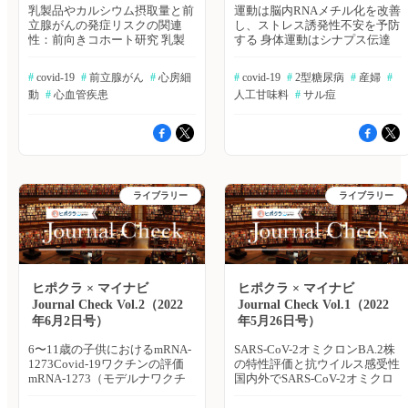
乳製品やカルシウム摂取量と前
運動は脳内RNAメチル化を改善
立腺がんの発症リスクの関連
し、ストレス誘発性不安を予防
性：前向きコホート研究 乳製
する 身体運動はシナプス伝達
品または食事性カルシウムと前
の改善により精神障害の緩和に
立腺がんの因果関係が示唆され
有効であるが、身体持久力トレ
#
 covid-19
#
 前立腺がん
#
 心房細
#
 covid-19
#
 2型糖尿病
#
 産婦
#
ているものの、そのエビデンス
ーニングと神経順応の関連はま
動
#
 心血管疾患
人工甘味料
#
 サル痘
は限定的である。米国およびカ
だ完全に解明されていない。本
ナダのセブンスデー・アドベン
研究では、新たなエピジェネテ
ティスト（＝キリスト教の一
ィック機構であるRNAのＮ6メ
派）男性2万8,737人（黒人民
チルアデノシン（m6A）修飾
族：6,389人）に対し、前向き
が、慢性拘束ストレスに対する
コホート研究を行った。The
回復力の向上に果たす役割につ
American Journal of Clinical
いて検討した。Advanced
ライブラリー
ライブラリー
Nutrition誌オンライン版2022年
Science誌オンライン版6月1日
6月8日号の報告。 ≫Bibgraph
号の報告。 ≫Bibgraphで続きを
で続きを読む 心房細動に対す
読む 妊娠中のCOVID-19ワクチ
るモバイルヘルス介入の設計と
ン接種と乳児におけるSARS-
根拠 心房細動患者の慢性疾患
CoV-2感染の発生率との関連性
自己管理を支援するために，デ
妊娠中のCOVID-19ワクチン接
ジタルや健康リテラシーに関係
種が、デルタ株・オミクロン株
ヒポクラ × マイナビ
ヒポクラ × マイナビ
なく利用可能な、スマートフォ
流行下（2021年9月1日～2022
Journal Check Vol.2（2022
Journal Check Vol.1（2022
ンと連動する機器AliveCor
年4月1日）の生後4ヵ月までの
年6月2日号）
年5月26日号）
Kardia を開発した。経口抗凝固
乳児のCOVID-19リスク低減と
療法へのアドヒアランスが向上
関連しているかどうか、2021年
6〜11歳の子供におけるmRNA-
SARS-CoV-2オミクロンBA.2株
するか、単一施設並行群無作為
9月～2022年2月にノルウェー
1273Covid-19ワクチンの評価
の特性評価と抗ウイルス感受性
化臨床試験で検討を行った。
で生まれたすべての出生児を対
mRNA-1273（モデルナワクチ
国内外でSARS-CoV-2オミクロ
American Heart Journal誌オンラ
象にコホート研究が行われた。
ン）の小児に対する安全性、免
ンBA.2株への置き換わりが急激
イン版2022年6月9日号の報
JAMA Internal Medicine誌オン
疫原性、有効性は不明である。
に進んでいる。BA.2株の感染